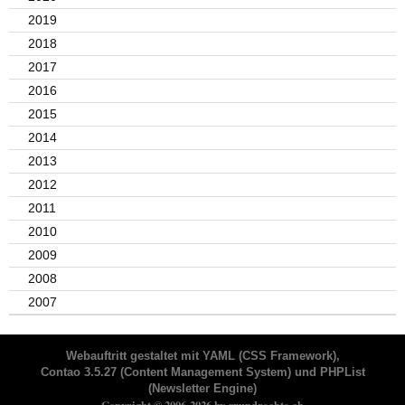
2019
2018
2017
2016
2015
2014
2013
2012
2011
2010
2009
2008
2007
Webauftritt gestaltet mit
YAML
(CSS Framework),
Contao 3.5.27
(Content Management System) und
PHPList
(Newsletter Engine)