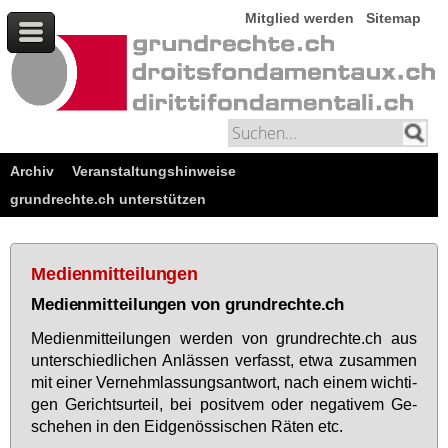
Mitglied werden
Sitemap
Archiv
Veranstaltungshinweise
grundrechte.ch unterstützen
Medienmitteilungen
Medienmitteilungen von grundrechte.ch
Me­di­en­mit­tei­lun­gen wer­den von grund­rech­te.ch aus
un­ter­schied­li­chen An­läs­sen ver­fasst, et­wa zu­sam­men
mit ei­ner Ver­nehm­las­sungs­ant­wort, nach ei­nem wich­ti­
gen Ge­richts­ur­teil, bei po­sit­vem oder ne­ga­ti­vem Ge­
sche­hen in den Eid­ge­nös­si­schen Rä­ten etc.