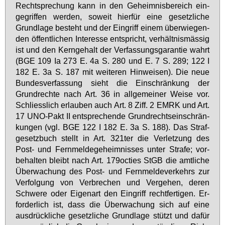
Recht­spre­chung kann in den Ge­heim­nis­be­reich ein­
ge­grif­fen wer­den, so­weit hier­für ei­ne ge­setz­li­che
Grund­la­ge be­steht und der Ein­griff ei­nem über­wie­gen­
den öf­fent­li­chen In­ter­es­se ent­spricht, ver­hält­nis­mäs­sig
ist und den Kern­ge­halt der Ver­fas­sungs­ga­ran­tie wahrt
(BGE 109 Ia 273 E. 4a S. 280 und E. 7 S. 289; 122 I
182 E. 3a S. 187 mit wei­te­ren Hin­wei­sen). Die neue
Bun­des­ver­fas­sung sieht die Ein­schrän­kung der
Grund­rech­te nach Art. 36 in all­ge­mei­ner Wei­se vor.
Schliess­lich er­lau­ben auch Art. 8 Ziff. 2 EM­RK und Art.
17 UNO-Pakt II ent­spre­chen­de Grund­recht­s­ein­schrän­
kun­gen (vgl. BGE 122 I 182 E. 3a S. 188). Das Straf­
ge­setz­buch stellt in Art. 321­ter die Ver­let­zung des
Post- und Fern­mel­de­ge­heim­nis­ses un­ter Stra­fe; vor­
be­hal­ten bleibt nach Art. 179oc­ties StGB die amt­li­che
Über­wa­chung des Post- und Fern­mel­de­ver­kehrs zur
Ver­fol­gung von Ver­bre­chen und Ver­ge­hen, de­ren
Schwe­re oder Ei­gen­art den Ein­griff recht­fer­ti­gen. Er­
for­der­lich ist, dass die Über­wa­chung sich auf ei­ne
aus­drück­li­che ge­setz­li­che Grund­la­ge stützt und da­für