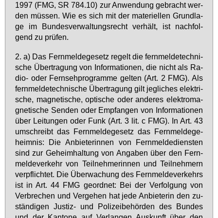
1997 (FMG, SR 784.10) zur An­wen­dung ge­bracht wer­
den müs­sen. Wie es sich mit der ma­te­ri­el­len Grund­la­
ge im Bun­des­ver­wal­tungs­recht ver­hält, ist nach­fol­
gend zu prü­fen.
2. a) Das Fern­mel­de­ge­setz re­gelt die fern­mel­de­tech­ni­
sche Über­tra­gung von In­for­ma­tio­nen, die nicht als Ra­
dio- oder Fern­seh­pro­gram­me gel­ten (Art. 2 FMG). Als
fern­mel­de­tech­ni­sche Über­tra­gung gilt jeg­li­ches elek­tri­
sche, ma­gne­ti­sche, op­ti­sche oder an­de­res elek­tro­ma­
gne­ti­sche Sen­den oder Emp­fan­gen von In­for­ma­tio­nen
über Lei­tun­gen oder Funk (Art. 3 lit. c FMG). In Art. 43
um­schreibt das Fern­mel­de­ge­setz das Fern­mel­de­ge­
heim­nis: Die An­bie­te­rin­nen von Fern­mel­de­diens­ten
sind zur Ge­heim­hal­tung von An­ga­ben über den Fern­
mel­de­ver­kehr von Teil­neh­me­rin­nen und Teil­neh­mern
ver­pflich­tet. Die Über­wa­chung des Fern­mel­de­ver­kehrs
ist in Art. 44 FMG ge­ord­net: Bei der Ver­fol­gung von
Ver­bre­chen und Ver­ge­hen hat je­de An­bie­te­rin den zu­
stän­di­gen Jus­tiz- und Po­li­zei­be­hör­den des Bun­des
und der Kan­to­ne auf Ver­lan­gen Aus­kunft über den