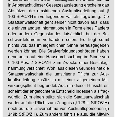
In An­be­tracht die­ser Ge­set­zes­aus­le­gung er­scheint das
Ab­stüt­zen der um­strit­te­nen Aus­kunfts­er­tei­lung auf §
103 StPO/ZH im vor­lie­gen­den Fall als frag­wür­dig. Die
Staats­an­walt­schaft geht sel­ber nicht da­von aus, dass
die ein­ver­lang­ten In­for­ma­tio­nen in Form ei­nes Pa­piers
oder an­dern Ge­gen­stan­des tat­säch­lich bei der Be­
schwer­de­füh­re­rin vor­han­den sei­en. Es liegt so­mit
nichts vor, das im ei­gent­li­chen Sin­ne her­aus­ge­ge­ben
wer­den könn­te. Die Straf­ver­fol­gungs­be­hör­den ha­ben
denn auch auf ei­ne Haus­durch­su­chung im Sin­ne von
§ 103 Abs. 2 StPO/ZH zum Zwe­cke ei­ner Be­schlag­
nah­mung ver­zich­tet. Wohl aus die­sen Grün­den hat die
Staats­an­walt­schaft die um­strit­te­ne Pflicht zur Aus­
kunfts­er­tei­lung zu­sätz­lich mit ei­ner all­ge­mei­nen Mit­
wir­kungs­pflicht be­grün­det. Auch in die­ser Hin­sicht er­
scheint der an­ge­foch­te­ne Ent­scheid in­des­sen als frag­
wür­dig. Zum ei­nen stützt sich die Staats­an­walt­schaft
we­der auf die Pflicht zum Zeug­nis (§ 128 ff. StPO/ZH)
noch auf die Ein­ver­nah­me von Aus­kunfts­per­so­nen (§
149b StPO/ZH). Zum an­dern führt sie aus, die Mit­wir­