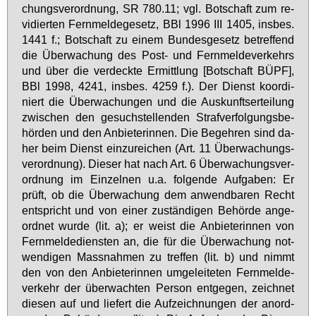
chungs­ver­ord­nung, SR 780.11; vgl. Bot­schaft zum re­
vi­dier­ten Fern­mel­de­ge­setz, BBl 1996 III 1405, ins­bes.
1441 f.; Bot­schaft zu ei­nem Bun­des­ge­setz be­tref­fend
die Über­wa­chung des Post- und Fern­mel­de­ver­kehrs
und über die ver­deck­te Er­mitt­lung [Bot­schaft BÜPF],
BBl 1998, 4241, ins­bes. 4259 f.). Der Dienst ko­or­di­
niert die Über­wa­chun­gen und die Aus­kunfts­er­tei­lung
zwi­schen den ge­such­stel­len­den Straf­ver­fol­gungs­be­
hör­den und den An­bie­te­rin­nen. Die Be­geh­ren sind da­
her beim Dienst ein­zu­rei­chen (Art. 11 Über­wa­chungs­
ver­ord­nung). Die­ser hat nach Art. 6 Über­wa­chungs­ver­
ord­nung im Ein­zel­nen u.a. fol­gen­de Auf­ga­ben: Er
prüft, ob die Über­wa­chung dem an­wend­ba­ren Recht
ent­spricht und von ei­ner zu­stän­di­gen Be­hör­de an­ge­
ord­net wur­de (lit. a); er weist die An­bie­te­rin­nen von
Fern­mel­de­diens­ten an, die für die Über­wa­chung not­
wen­di­gen Mass­nah­men zu tref­fen (lit. b) und nimmt
den von den An­bie­te­rin­nen um­ge­lei­te­ten Fern­mel­de­
ver­kehr der über­wach­ten Per­son ent­ge­gen, zeich­net
die­sen auf und lie­fert die Auf­zeich­nun­gen der an­ord­