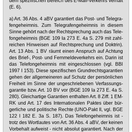
dem spe­zi­fi­schen Be­reich des E-Mail-Ver­kehrs ver­hält
(E. 6).
a) Art. 36 Abs. 4 aBV ga­ran­tiert das Post- und Te­le­gra­
fen­ge­heim­nis. Zum Te­le­gra­fen­ge­heim­nis in die­sem
Sin­ne ge­hört nach der Recht­spre­chung auch das Te­le­
fon­ge­heim­nis (BGE 109 Ia 273 E. 4a S. 279 mit zahl­
rei­chen Hin­wei­sen auf Recht­spre­chung und Dok­trin).
Art. 13 Abs. 1 BV räumt ei­nen An­spruch auf Ach­tung
des Brief-, Post- und Fern­mel­de­ver­kehrs ein. Dar­in ist
das Te­le­fon­ge­heim­nis mit ein­ge­schlos­sen (vgl. BBl
1997 I 153). Die­se spe­zi­fi­schen Grund­rechts­ga­ran­ti­en
ge­hen der all­ge­mei­ne­ren auf Schutz der per­sön­li­chen
Frei­heit im Sin­ne der un­ge­schrie­be­nen Ver­fas­sungs­
ga­ran­tie bzw. Art. 10 BV vor (BGE 109 Ia 273 E. 4a S.
280). Gleich­ar­ti­ge Ga­ran­ti­en ent­hal­ten Art. 8 Ziff. 1 EM­
RK und Art. 17 des In­ter­na­tio­na­len Pak­tes über bür­
ger­li­che und po­li­ti­sche Rech­te (UNO-Pakt II, vgl. BGE
122 I 182 E. 3a S. 187). Das Te­le­fon­ge­heim­nis ist -
trotz des Wort­lau­tes von Art. 36 Abs. 4 aBV, der kei­nen
Vor­be­halt auf­weist - nicht ab­so­lut ga­ran­tiert. Nach der