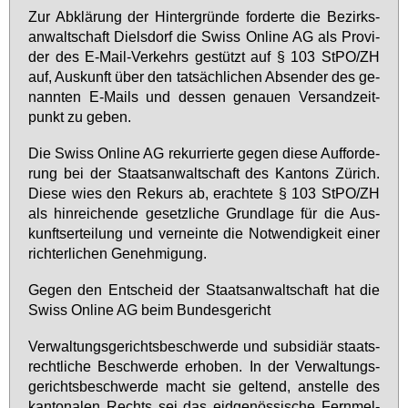
Zur Ab­klä­rung der Hin­ter­grün­de for­der­te die Be­zirks­
an­walt­schaft Diels­dorf die Swiss On­line AG als Pro­vi­
der des E-Mail-Ver­kehrs ge­stützt auf § 103 StPO/ZH
auf, Aus­kunft über den tat­säch­li­chen Ab­sen­der des ge­
nann­ten E-Mails und des­sen ge­nau­en Ver­sand­zeit­
punkt zu ge­ben.
Die Swiss On­line AG re­kur­rier­te ge­gen die­se Auf­for­de­
rung bei der Staats­an­walt­schaft des Kan­tons Zü­rich.
Die­se wies den Re­kurs ab, er­ach­te­te § 103 StPO/ZH
als hin­rei­chen­de ge­setz­li­che Grund­la­ge für die Aus­
kunfts­er­tei­lung und ver­nein­te die Not­wen­dig­keit ei­ner
rich­ter­li­chen Ge­neh­mi­gung.
Ge­gen den Ent­scheid der Staats­an­walt­schaft hat die
Swiss On­line AG beim Bun­des­ge­richt
Ver­wal­tungs­ge­richts­be­schwer­de und sub­si­di­är staats­
recht­li­che Be­schwer­de er­ho­ben. In der Ver­wal­tungs­
ge­richts­be­schwer­de macht sie gel­tend, an­stel­le des
kan­to­na­len Rechts sei das eid­ge­nös­si­sche Fern­mel­