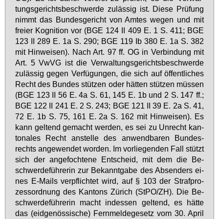
tungs­ge­richts­be­schwer­de zu­läs­sig ist. Die­se Prü­fung
nimmt das Bun­des­ge­richt von Am­tes we­gen und mit
frei­er Ko­gni­ti­on vor (BGE 124 II 409 E. 1 S. 411; BGE
123 II 289 E. 1a S. 290; BGE 119 Ib 380 E. 1a S. 382
mit Hin­wei­sen). Nach Art. 97 ff. OG in Ver­bin­dung mit
Art. 5 VwVG ist die Ver­wal­tungs­ge­richts­be­schwer­de
zu­läs­sig ge­gen Ver­fü­gun­gen, die sich auf öf­fent­li­ches
Recht des Bun­des stüt­zen oder hät­ten stüt­zen müs­sen
(BGE 123 II 56 E. 4a S. 61, 145 E. 1b und 2 S. 147 ff.;
BGE 122 II 241 E. 2 S. 243; BGE 121 II 39 E. 2a S. 41,
72 E. 1b S. 75, 161 E. 2a S. 162 mit Hin­wei­sen). Es
kann gel­tend ge­macht wer­den, es sei zu Un­recht kan­
to­na­les Recht an­stel­le des an­wend­ba­ren Bun­des­
rechts an­ge­wen­det wor­den. Im vor­lie­gen­den Fall stützt
sich der an­ge­foch­te­ne Ent­scheid, mit dem die Be­
schwer­de­füh­re­rin zur Be­kannt­ga­be des Ab­sen­ders ei­
nes E-Mails ver­pflich­tet wird, auf § 103 der Straf­pro­
zess­ord­nung des Kan­tons Zü­rich (StPO/ZH). Die Be­
schwer­de­füh­re­rin macht in­des­sen gel­tend, es hät­te
das (eid­ge­nös­si­sche) Fern­mel­de­ge­setz vom 30. April