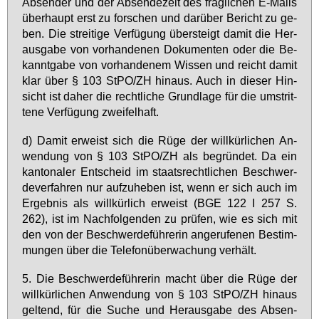
Ab­sen­der und der Ab­sen­de­zeit des frag­li­chen E-Mails
über­haupt erst zu for­schen und dar­über Be­richt zu ge­
ben. Die strei­ti­ge Ver­fü­gung über­steigt da­mit die Her­
aus­ga­be von vor­han­de­nen Do­ku­men­ten oder die Be­
kannt­ga­be von vor­han­de­nem Wis­sen und reicht da­mit
klar über § 103 StPO/ZH hin­aus. Auch in die­ser Hin­
sicht ist da­her die recht­li­che Grund­la­ge für die um­strit­
te­ne Ver­fü­gung zwei­fel­haft.
d) Da­mit er­weist sich die Rü­ge der will­kür­li­chen An­
wen­dung von § 103 StPO/ZH als be­grün­det. Da ein
kan­to­na­ler Ent­scheid im staats­recht­li­chen Be­schwer­
de­ver­fah­ren nur auf­zu­he­ben ist, wenn er sich auch im
Er­geb­nis als will­kür­lich er­weist (BGE 122 I 257 S.
262), ist im Nach­fol­gen­den zu prü­fen, wie es sich mit
den von der Be­schwer­de­füh­re­rin an­ge­ru­fe­nen Be­stim­
mun­gen über die Te­le­fon­über­wa­chung ver­hält.
5. Die Be­schwer­de­füh­re­rin macht über die Rü­ge der
will­kür­li­chen An­wen­dung von § 103 StPO/ZH hin­aus
gel­tend, für die Su­che und Her­aus­ga­be des Ab­sen­