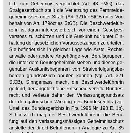
lich zum Ge­heim­nis ver­pflich­tet (Art. 43 FMG); das
Straf­ge­setz­buch stellt die Ver­let­zung des Fern­mel­de­
ge­heim­nis­ses un­ter Stra­fe (Art. 321­ter StGB un­ter Vor­
be­halt von Art. 179oc­ties StGB). Die Be­schwer­de­füh­
re­rin ist dar­an in­ter­es­siert, sich vor ei­nem Ge­set­zes­
ver­stoss zu schüt­zen und die Aus­kunft nur un­ter Ein­
hal­tung der ge­setz­li­chen Vor­aus­set­zun­gen zu er­tei­len.
Sie be­fin­det sich in glei­cher La­ge wie Ärz­te, Rechts­
an­wäl­te oder an­de­re An­ge­hö­ri­ge von Be­rufs­grup­pen,
die un­ter dem Be­rufs­ge­heim­nis ste­hen und die­ses ge­
gen­über Aus­kunfts­be­geh­ren von Straf­ver­fol­gungs­be­
hör­den grund­sätz­lich an­ru­fen kön­nen (vgl. Art. 321
StGB). Sinn­ge­mäss macht die Be­schwer­de­füh­re­rin
gel­tend, der an­ge­foch­te­ne Ent­scheid ver­eit­le Bun­des­
recht und ver­let­ze da­her den Ver­fas­sungs­grund­satz
der de­ro­ga­to­ri­schen Wir­kung des Bun­des­rechts (vgl.
Ur­teil des Bun­des­ge­richts in Pra 1996 Nr. 198 E. 1b).
Schliess­lich mag der Be­schwer­de­füh­re­rin die Be­ru­
fung auf den ver­fas­sungs­mäs­si­gen Ge­heim­nis­schutz
an­stel­le der di­rekt Be­trof­fe­nen in Ana­lo­gie zu Art. 35