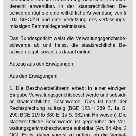
de­recht an­wend­bar. In der staats­recht­li­chen Be­
schwer­de rügt sie ei­ne will­kür­li­che An­wen­dung von §
103 StPO/ZH und ei­ne Ver­let­zung des ver­fas­sungs­
mäs­si­gen Fern­mel­de­ge­heim­nis­ses.
Das Bun­des­ge­richt weist die Ver­wal­tungs­ge­richts­be­
schwer­de ab und heisst die staats­recht­li­che Be­
schwer­de gut, so­weit es dar­auf ein­trat.
Aus­zug aus den Er­wä­gun­gen:
Aus den Er­wä­gun­gen:
1. Die Be­schwer­de­füh­re­rin er­hebt in ei­ner ein­zi­gen
Ein­ga­be Ver­wal­tungs­ge­richts­be­schwer­de und sub­si­di­
är staats­recht­li­che Be­schwer­de. Dies ist nach der
Recht­spre­chung zu­läs­sig (BGE 123 II 289 E. 1a S.
290; BGE 119 Ib 380 E. 1a S. 382 mit Hin­wei­sen). Die
staats­recht­li­che Be­schwer­de ist ge­gen­über der Ver­
wal­tungs­ge­richts­be­schwer­de sub­si­di­är (Art. 84 Abs. 2
OG). Es ist da­her vor­erst zu prü­fen, ob die Ver­wal­