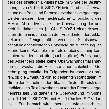
ders des strei­ti­gen E-Mails hät­te im Sin­ne der Be­stim­
mun­gen von § 104 ff. StPO/ZH be­tref­fend die Über­wa­
chung des Post- und Fern­mel­de­ver­kehrs vor­ge­gan­gen
wer­den müs­sen. Die (nach­träg­li­che) Er­for­schung des
E-Mail- Ab­sen­ders stel­le ei­ne Über­wa­chung dar und
be­dür­fe da­her nach § 104b StPO/ZH ei­ner rich­ter­li­
chen Ge­neh­mi­gung durch den Prä­si­den­ten der An­kla­
ge­kam­mer. Dem­ge­gen­über ver­tritt die Staats­an­walt­
schaft im an­ge­foch­te­nen Ent­scheid die Auf­fas­sung, es
kön­ne kei­ne Par­al­le­le zur Te­le­fon­über­wa­chung kon­
stru­iert wer­den und die (nach­träg­li­che) Er­for­schung
des Ab­sen­ders stel­le kei­ne Über­wa­chungs­mass­nah­
me dar, wes­halb die Pflicht zu ei­ner rich­ter­li­chen Ge­
neh­mi­gung ent­fal­le. Im Fol­gen­den ist vor­erst zu prü­
fen, ob die Er­he­bung von so ge­nann­ten Rand­da­ten im
Sin­ne der Teil­neh­me­ri­den­ti­fi­ka­ti­on für den Be­reich des
tra­di­tio­nel­len Te­le­fon­ver­kehrs un­ter das Fern­mel­de­ge­
heim­nis fällt und da­her ei­ne Über­wa­chung im Sin­ne
von § 104 ff. StPO/ZH und Art. 179oc­ties StGB dar­
stellt. Erst her­nach wird un­ter­sucht, wie es sich mit