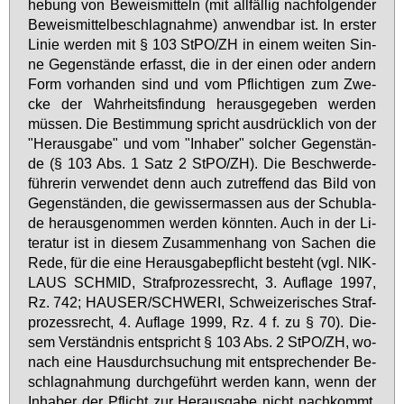
he­bung von Be­weis­mit­teln (mit all­fäl­lig nach­fol­gen­der
Be­weis­mit­tel­be­schlag­nah­me) an­wend­bar ist. In ers­ter
Li­nie wer­den mit § 103 StPO/ZH in ei­nem wei­ten Sin­
ne Ge­gen­stän­de er­fasst, die in der ei­nen oder an­dern
Form vor­han­den sind und vom Pflich­ti­gen zum Zwe­
cke der Wahr­heits­fin­dung her­aus­ge­ge­ben wer­den
müs­sen. Die Be­stim­mung spricht aus­drück­lich von der
"Her­aus­ga­be" und vom "In­ha­ber" sol­cher Ge­gen­stän­
de (§ 103 Abs. 1 Satz 2 StPO/ZH). Die Be­schwer­de­
füh­re­rin ver­wen­det denn auch zu­tref­fend das Bild von
Ge­gen­stän­den, die ge­wis­ser­mas­sen aus der Schub­la­
de her­aus­ge­nom­men wer­den könn­ten. Auch in der Li­
te­ra­tur ist in die­sem Zu­sam­men­hang von Sa­chen die
Re­de, für die ei­ne Her­aus­ga­be­pflicht be­steht (vgl. NI­K­
LAUS SCHMID, Straf­pro­zess­recht, 3. Auf­la­ge 1997,
Rz. 742; HAU­SER/SCHWE­RI, Schwei­ze­ri­sches Straf­
pro­zess­recht, 4. Auf­la­ge 1999, Rz. 4 f. zu § 70). Die­
sem Ver­ständ­nis ent­spricht § 103 Abs. 2 StPO/ZH, wo­
nach ei­ne Haus­durch­su­chung mit ent­spre­chen­der Be­
schlag­nah­mung durch­ge­führt wer­den kann, wenn der
In­ha­ber der Pflicht zur Her­aus­ga­be nicht nach­kommt.