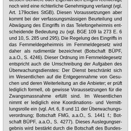
noch wird ei­ne rich­ter­li­che Ge­neh­mi­gung ver­langt (vgl.
Art. 179oc­ties StGB). Die­sen Vor­aus­set­zun­gen aber
kommt bei der ver­fas­sungs­mäs­si­gen Be­ur­tei­lung und
Ab­wä­gung des Ein­griffs in das Te­le­fon­ge­heim­nis ent­
schei­den­de Be­deu­tung zu (vgl. BGE 109 Ia 273 E. 6
und 10, S. 285 und 295). Die Re­ge­lung des Ein­griffs in
das Fern­mel­de­ge­heim­nis im Fern­mel­de­ge­setz wird
da­her als ru­di­men­tär be­zeich­net (Bot­schaft BÜPF,
a.a.O., S. 4246). Die­ser Ord­nung im Fern­mel­de­ge­setz
ent­spricht auch die Um­schrei­bung der Auf­ga­ben des
Über­wa­chungs­diens­tes: Der Dienst be­schränkt sich
im We­sent­li­chen auf die Ent­ge­gen­nah­me von Ge­su­
chen und de­ren Wei­ter­lei­tung an die An­bie­ter; er prüft
le­dig­lich for­mell, ob ge­wis­se Vor­aus­set­zun­gen für die
Zwangs­mass­nah­me er­füllt sind. Im We­sent­li­chen
nimmt er le­dig­lich ei­ne Ko­or­di­na­ti­ons- und Ver­mitt­
lungs­rol­le ein (vgl. Art. 6, 8 und 11 der Über­wa­chungs­
ver­ord­nung; Bot­schaft FMG, a.a.O., S. 1441 f.; Bot­
schaft BÜPF, a.a.O., S. 4277). Die­ses Aus­le­gungs­er­
geb­nis wird be­stärkt durch die Bot­schaft des Bun­des­