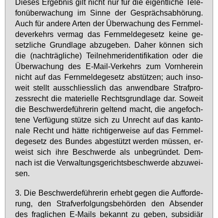
Die­ses Er­geb­nis gilt nicht nur für die ei­gent­li­che Te­le­
fon­über­wa­chung im Sin­ne der Ge­sprächs­ab­hö­rung.
Auch für an­de­re Ar­ten der Über­wa­chung des Fern­mel­
de­ver­kehrs ver­mag das Fern­mel­de­ge­setz kei­ne ge­
setz­li­che Grund­la­ge ab­zu­ge­ben. Da­her kön­nen sich
die (nach­träg­li­che) Teil­neh­me­ri­den­ti­fi­ka­ti­on oder die
Über­wa­chung des E-Mail-Ver­kehrs zum Vorn­her­ein
nicht auf das Fern­mel­de­ge­setz ab­stüt­zen; auch in­so­
weit stellt aus­schliess­lich das an­wend­ba­re Straf­pro­
zess­recht die ma­te­ri­el­le Rechts­grund­la­ge dar. So­weit
die Be­schwer­de­füh­re­rin gel­tend macht, die an­ge­foch­
te­ne Ver­fü­gung stüt­ze sich zu Un­recht auf das kan­to­
na­le Recht und hät­te rich­ti­ger­wei­se auf das Fern­mel­
de­ge­setz des Bun­des ab­ge­stützt wer­den müs­sen, er­
weist sich ih­re Be­schwer­de als un­be­grün­det. Dem­
nach ist die Ver­wal­tungs­ge­richts­be­schwer­de ab­zu­wei­
sen.
3. Die Be­schwer­de­füh­re­rin er­hebt ge­gen die Auf­for­de­
rung, den Straf­ver­fol­gungs­be­hör­den den Ab­sen­der
des frag­li­chen E-Mails be­kannt zu ge­ben, sub­si­di­är