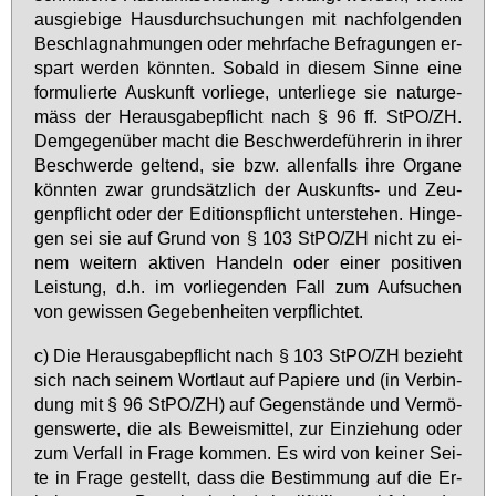
aus­gie­bi­ge Haus­durch­su­chun­gen mit nach­fol­gen­den
Be­schlag­nah­mun­gen oder mehr­fa­che Be­fra­gun­gen er­
spart wer­den könn­ten. So­bald in die­sem Sin­ne ei­ne
for­mu­lier­te Aus­kunft vor­lie­ge, un­ter­lie­ge sie na­tur­ge­
mäss der Her­aus­ga­be­pflicht nach § 96 ff. StPO/ZH.
Dem­ge­gen­über macht die Be­schwer­de­füh­re­rin in ih­rer
Be­schwer­de gel­tend, sie bzw. al­len­falls ih­re Or­ga­ne
könn­ten zwar grund­sätz­lich der Aus­kunfts- und Zeu­
gen­pflicht oder der Edi­ti­ons­pflicht un­ter­ste­hen. Hin­ge­
gen sei sie auf Grund von § 103 StPO/ZH nicht zu ei­
nem wei­tern ak­ti­ven Han­deln oder ei­ner po­si­ti­ven
Leis­tung, d.h. im vor­lie­gen­den Fall zum Auf­su­chen
von ge­wis­sen Ge­ge­ben­hei­ten ver­pflich­tet.
c) Die Her­aus­ga­be­pflicht nach § 103 StPO/ZH be­zieht
sich nach sei­nem Wort­laut auf Pa­pie­re und (in Ver­bin­
dung mit § 96 StPO/ZH) auf Ge­gen­stän­de und Ver­mö­
gens­wer­te, die als Be­weis­mit­tel, zur Ein­zie­hung oder
zum Ver­fall in Fra­ge kom­men. Es wird von kei­ner Sei­
te in Fra­ge ge­stellt, dass die Be­stim­mung auf die Er­