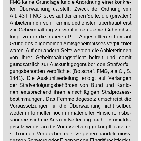
FMG kei­ne Grund­la­ge für die An­ord­nung ei­ner kon­kre­
ten Über­wa­chung dar­stellt. Zweck der Ord­nung von
Art. 43 f. FMG ist es auf der ei­nen Sei­te, die (pri­va­ten)
An­bie­te­rin­nen von Fern­mel­de­diens­ten über­haupt erst
zur Ge­heim­hal­tung zu ver­pflich­ten - ei­ne Ge­heim­hal­
tung, zu der die frü­he­ren PTT-An­ge­stell­ten schon auf
Grund des all­ge­mei­nen Amts­ge­heim­nis­ses ver­pflich­tet
wa­ren. Auf der an­dern Sei­te wer­den die An­bie­te­rin­nen
von ih­rer Ge­heim­hal­tungs­pflicht be­freit und da­mit
grund­sätz­lich zur Aus­kunft ge­gen­über den Straf­ver­fol­
gungs­be­hör­den ver­pflich­tet (Bot­schaft FMG, a.a.O., S.
1441). Die Aus­kunfts­er­tei­lung er­folgt auf Ver­lan­gen
der Straf­ver­fol­gungs­be­hör­den von Bund und Kan­to­
nen ent­spre­chend ih­ren ein­schlä­gi­gen Straf­pro­zess­
be­stim­mun­gen. Das Fern­mel­de­ge­setz um­schreibt die
Vor­aus­set­zun­gen für die Über­wa­chung nicht sel­ber,
we­der in for­mel­ler noch in ma­te­ri­el­ler Hin­sicht. Ins­be­
son­de­re wird die Aus­kunfts­er­tei­lung nach Fern­mel­de­
ge­setz we­der an die Vor­aus­set­zung ge­knüpft, dass es
sich um ein Ver­bre­chen oder Ver­ge­hen han­deln muss,
des­sen Schwe­re oder Ei­gen­art den Ein­griff recht­fer­tigt,