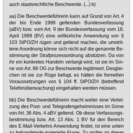
auch staats­recht­li­che Be­schwer­de. (...) b)
aa) Die Be­schwer­de­füh­re­rin kann auf Grund von Art. 4
der bis En­de 1999 gel­ten­den Bun­des­ver­fas­sung
(aBV) bzw. vom Art. 9 der Bun­des­ver­fas­sung vom 18.
April 1999 (BV) ei­ne will­kür­li­che An­wen­dung von §
103 StPO/ZH rü­gen und gel­tend ma­chen, die um­strit­
te­ne An­ord­nung kön­ne sich nicht auf die ge­nann­te Be­
stim­mung der Straf­pro­zess­ord­nung ab­stüt­zen. Da von
ihr ein kon­kre­tes Han­deln ver­langt wird, ist sie im Sin­
ne von Art. 88 OG zur Be­schwer­de le­gi­ti­miert. Des­glei­
chen ist sie zur Rü­ge be­fugt, es hät­ten die for­mel­len
Vor­aus­set­zun­gen von § 104 ff. StPO/ZH (be­tref­fend
Te­le­fon­über­wa­chung) ein­ge­hal­ten wer­den müs­sen.
bb) Die Be­schwer­de­füh­re­rin macht wei­ter ei­ne Ver­let­
zung des Post- und Te­le­gra­fen­ge­heim­nis­ses im Sin­ne
von Art. 36 Abs. 4 aBV gel­tend. Ob die­se Ver­fas­sungs­
be­stim­mung bzw. Art. 13 Abs. 1 BV für den Be­reich
des E-Mail-Ver­kehrs An­wen­dung fin­det, ist ei­ne un­ten
zu be­han­deln­de ma­te­ri­el­le Fra­ge. Zu prü­fen an die­ser