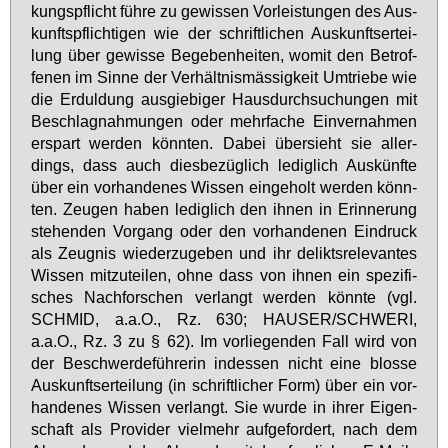
kungs­pflicht füh­re zu ge­wis­sen Vor­leis­tun­gen des Aus­
kunfts­pflich­ti­gen wie der schrift­li­chen Aus­kunfts­er­tei­
lung über ge­wis­se Be­ge­ben­hei­ten, wo­mit den Be­trof­
fe­nen im Sin­ne der Ver­hält­nis­mäs­sig­keit Um­trie­be wie
die Er­dul­dung aus­gie­bi­ger Haus­durch­su­chun­gen mit
Be­schlag­nah­mun­gen oder mehr­fa­che Ein­ver­nah­men
er­spart wer­den könn­ten. Da­bei über­sieht sie al­ler­
dings, dass auch dies­be­züg­lich le­dig­lich Aus­künf­te
über ein vor­han­de­nes Wis­sen ein­ge­holt wer­den könn­
ten. Zeu­gen ha­ben le­dig­lich den ih­nen in Er­in­ne­rung
ste­hen­den Vor­gang oder den vor­han­de­nen Ein­druck
als Zeug­nis wie­der­zu­ge­ben und ihr de­liktsre­le­van­tes
Wis­sen mit­zu­tei­len, oh­ne dass von ih­nen ein spe­zi­fi­
sches Nach­for­schen ver­langt wer­den könn­te (vgl.
SCHMID, a.a.O., Rz. 630; HAU­SER/SCHWE­RI,
a.a.O., Rz. 3 zu § 62). Im vor­lie­gen­den Fall wird von
der Be­schwer­de­füh­re­rin in­des­sen nicht ei­ne blos­se
Aus­kunfts­er­tei­lung (in schrift­li­cher Form) über ein vor­
han­de­nes Wis­sen ver­langt. Sie wur­de in ih­rer Ei­gen­
schaft als Pro­vi­der viel­mehr auf­ge­for­dert, nach dem