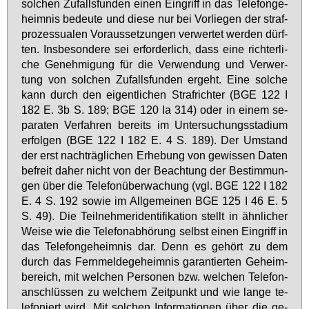
sol­chen Zu­falls­fun­den ei­nen Ein­griff in das Te­le­fon­ge­
heim­nis be­deu­te und die­se nur bei Vor­lie­gen der straf­
pro­zes­sua­len Vor­aus­set­zun­gen ver­wer­tet wer­den dürf­
ten. Ins­be­son­de­re sei er­for­der­lich, dass ei­ne rich­ter­li­
che Ge­neh­mi­gung für die Ver­wen­dung und Ver­wer­
tung von sol­chen Zu­falls­fun­den er­geht. Ei­ne sol­che
kann durch den ei­gent­li­chen Straf­rich­ter (BGE 122 I
182 E. 3b S. 189; BGE 120 Ia 314) oder in ei­nem se­
pa­ra­ten Ver­fah­ren be­reits im Un­ter­su­chungs­sta­di­um
er­fol­gen (BGE 122 I 182 E. 4 S. 189). Der Um­stand
der erst nach­träg­li­chen Er­he­bung von ge­wis­sen Da­ten
be­freit da­her nicht von der Be­ach­tung der Be­stim­mun­
gen über die Te­le­fon­über­wa­chung (vgl. BGE 122 I 182
E. 4 S. 192 so­wie im All­ge­mei­nen BGE 125 I 46 E. 5
S. 49). Die Teil­neh­me­ri­den­ti­fi­ka­ti­on stellt in ähn­li­cher
Wei­se wie die Te­le­fon­ab­hö­rung selbst ei­nen Ein­griff in
das Te­le­fon­ge­heim­nis dar. Denn es ge­hört zu dem
durch das Fern­mel­de­ge­heim­nis ga­ran­tier­ten Ge­heim­
be­reich, mit wel­chen Per­so­nen bzw. wel­chen Te­le­fon­
an­schlüs­sen zu wel­chem Zeit­punkt und wie lan­ge te­
le­fo­niert wird. Mit sol­chen In­for­ma­tio­nen über die ge­