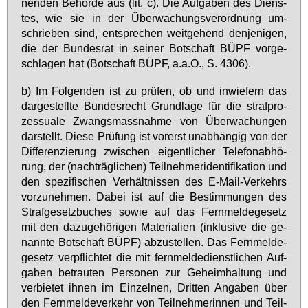
nen­den Be­hör­de aus (lit. c). Die Auf­ga­ben des Diens­
tes, wie sie in der Über­wa­chungs­ver­ord­nung um­
schrie­ben sind, ent­spre­chen weit­ge­hend den­je­ni­gen,
die der Bun­des­rat in sei­ner Bot­schaft BÜPF vor­ge­
schla­gen hat (Bot­schaft BÜPF, a.a.O., S. 4306).
b) Im Fol­gen­den ist zu prü­fen, ob und in­wie­fern das
dar­ge­stell­te Bun­des­recht Grund­la­ge für die straf­pro­
zes­sua­le Zwangs­mass­nah­me von Über­wa­chun­gen
dar­stellt. Die­se Prü­fung ist vor­erst un­ab­hän­gig von der
Dif­fe­ren­zie­rung zwi­schen ei­gent­li­cher Te­le­fon­ab­hö­
rung, der (nach­träg­li­chen) Teil­neh­me­ri­den­ti­fi­ka­ti­on und
den spe­zi­fi­schen Ver­hält­nis­sen des E-Mail-Ver­kehrs
vor­zu­neh­men. Da­bei ist auf die Be­stim­mun­gen des
Straf­ge­setz­bu­ches so­wie auf das Fern­mel­de­ge­setz
mit den da­zu­ge­hö­ri­gen Ma­te­ria­li­en (in­klu­si­ve die ge­
nann­te Bot­schaft BÜPF) ab­zu­stel­len. Das Fern­mel­de­
ge­setz ver­pflich­tet die mit fern­mel­de­dienst­li­chen Auf­
ga­ben be­trau­ten Per­so­nen zur Ge­heim­hal­tung und
ver­bie­tet ih­nen im Ein­zel­nen, Drit­ten An­ga­ben über
den Fern­mel­de­ver­kehr von Teil­neh­me­rin­nen und Teil­