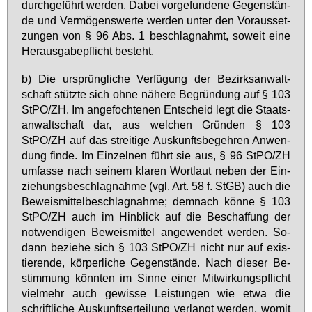
durch­ge­führt wer­den. Da­bei vor­ge­fun­de­ne Ge­gen­stän­
de und Ver­mö­gens­wer­te wer­den un­ter den Vor­aus­set­
zun­gen von § 96 Abs. 1 be­schlag­nahmt, so­weit ei­ne
Her­aus­ga­be­pflicht be­steht.
b) Die ur­sprüng­li­che Ver­fü­gung der Be­zirks­an­walt­
schaft stütz­te sich oh­ne nä­he­re Be­grün­dung auf § 103
StPO/ZH. Im an­ge­foch­te­nen Ent­scheid legt die Staats­
an­walt­schaft dar, aus wel­chen Grün­den § 103
StPO/ZH auf das strei­ti­ge Aus­kunfts­be­geh­ren An­wen­
dung fin­de. Im Ein­zel­nen führt sie aus, § 96 StPO/ZH
um­fas­se nach sei­nem kla­ren Wort­laut ne­ben der Ein­
zie­hungs­be­schlag­nah­me (vgl. Art. 58 f. StGB) auch die
Be­weis­mit­tel­be­schlag­nah­me; dem­nach kön­ne § 103
StPO/ZH auch im Hin­blick auf die Be­schaf­fung der
not­wen­di­gen Be­weis­mit­tel an­ge­wen­det wer­den. So­
dann be­zie­he sich § 103 StPO/ZH nicht nur auf exis­
tie­ren­de, kör­per­li­che Ge­gen­stän­de. Nach die­ser Be­
stim­mung könn­ten im Sin­ne ei­ner Mit­wir­kungs­pflicht
viel­mehr auch ge­wis­se Leis­tun­gen wie et­wa die
schrift­li­che Aus­kunfts­er­tei­lung ver­langt wer­den, wo­mit