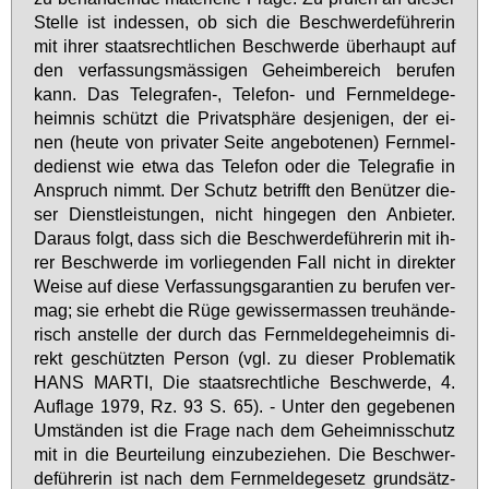
Stel­le ist in­des­sen, ob sich die Be­schwer­de­füh­re­rin
mit ih­rer staats­recht­li­chen Be­schwer­de über­haupt auf
den ver­fas­sungs­mäs­si­gen Ge­heim­be­reich be­ru­fen
kann. Das Te­le­gra­fen-, Te­le­fon- und Fern­mel­de­ge­
heim­nis schützt die Pri­vat­sphä­re des­je­ni­gen, der ei­
nen (heu­te von pri­va­ter Sei­te an­ge­bo­te­nen) Fern­mel­
de­dienst wie et­wa das Te­le­fon oder die Te­le­gra­fie in
An­spruch nimmt. Der Schutz be­trifft den Be­nüt­zer die­
ser Dienst­leis­tun­gen, nicht hin­ge­gen den An­bie­ter.
Dar­aus folgt, dass sich die Be­schwer­de­füh­re­rin mit ih­
rer Be­schwer­de im vor­lie­gen­den Fall nicht in di­rek­ter
Wei­se auf die­se Ver­fas­sungs­ga­ran­ti­en zu be­ru­fen ver­
mag; sie er­hebt die Rü­ge ge­wis­ser­mas­sen treu­hän­de­
risch an­stel­le der durch das Fern­mel­de­ge­heim­nis di­
rekt ge­schütz­ten Per­son (vgl. zu die­ser Pro­ble­ma­tik
HANS MAR­TI, Die staats­recht­li­che Be­schwer­de, 4.
Auf­la­ge 1979, Rz. 93 S. 65). - Un­ter den ge­ge­be­nen
Um­stän­den ist die Fra­ge nach dem Ge­heim­nis­schutz
mit in die Be­ur­tei­lung ein­zu­be­zie­hen. Die Be­schwer­
de­füh­re­rin ist nach dem Fern­mel­de­ge­setz grund­sätz­