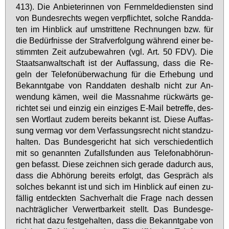
413). Die An­bie­te­rin­nen von Fern­mel­de­diens­ten sind
von Bun­des­rechts we­gen ver­pflich­tet, sol­che Rand­da­
ten im Hin­blick auf um­strit­te­ne Rech­nun­gen bzw. für
die Be­dürf­nis­se der Straf­ver­fol­gung wäh­rend ei­ner be­
stimm­ten Zeit auf­zu­be­wah­ren (vgl. Art. 50 FDV). Die
Staats­an­walt­schaft ist der Auf­fas­sung, dass die Re­
geln der Te­le­fon­über­wa­chung für die Er­he­bung und
Be­kannt­ga­be von Rand­da­ten des­halb nicht zur An­
wen­dung kä­men, weil die Mass­nah­me rück­wärts ge­
rich­tet sei und ein­zig ein ein­zi­ges E-Mail be­tref­fe, des­
sen Wort­laut zu­dem be­reits be­kannt ist. Die­se Auf­fas­
sung ver­mag vor dem Ver­fas­sungs­recht nicht stand­zu­
hal­ten. Das Bun­des­ge­richt hat sich ver­schie­dent­lich
mit so ge­nann­ten Zu­falls­fun­den aus Te­le­fon­ab­hö­run­
gen be­fasst. Die­se zeich­nen sich ge­ra­de da­durch aus,
dass die Ab­hö­rung be­reits er­folgt, das Ge­spräch als
sol­ches be­kannt ist und sich im Hin­blick auf ei­nen zu­
fäl­lig ent­deck­ten Sach­ver­halt die Fra­ge nach des­sen
nach­träg­li­cher Ver­wert­bar­keit stellt. Das Bun­des­ge­
richt hat da­zu fest­ge­hal­ten, dass die Be­kannt­ga­be von