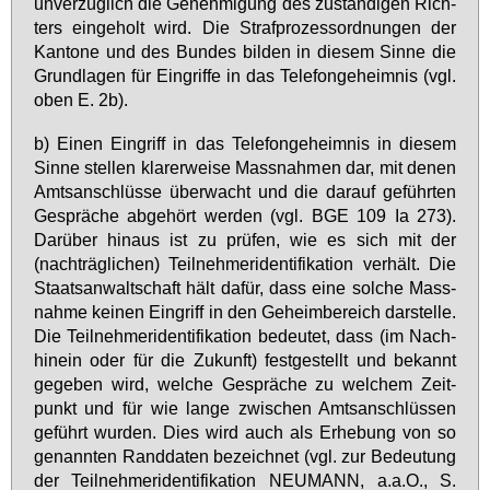
un­ver­züg­lich die Ge­neh­mi­gung des zu­stän­di­gen Rich­
ters ein­ge­holt wird. Die Straf­pro­zess­ord­nun­gen der
Kan­to­ne und des Bun­des bil­den in die­sem Sin­ne die
Grund­la­gen für Ein­grif­fe in das Te­le­fon­ge­heim­nis (vgl.
oben E. 2b).
b) Ei­nen Ein­griff in das Te­le­fon­ge­heim­nis in die­sem
Sin­ne stel­len kla­rer­wei­se Mass­nah­men dar, mit de­nen
Amts­an­schlüs­se über­wacht und die dar­auf ge­führ­ten
Ge­sprä­che ab­ge­hört wer­den (vgl. BGE 109 Ia 273).
Dar­über hin­aus ist zu prü­fen, wie es sich mit der
(nach­träg­li­chen) Teil­neh­me­ri­den­ti­fi­ka­ti­on ver­hält. Die
Staats­an­walt­schaft hält da­für, dass ei­ne sol­che Mass­
nah­me kei­nen Ein­griff in den Ge­heim­be­reich dar­stel­le.
Die Teil­neh­me­ri­den­ti­fi­ka­ti­on be­deu­tet, dass (im Nach­
hin­ein oder für die Zu­kunft) fest­ge­stellt und be­kannt
ge­ge­ben wird, wel­che Ge­sprä­che zu wel­chem Zeit­
punkt und für wie lan­ge zwi­schen Amts­an­schlüs­sen
ge­führt wur­den. Dies wird auch als Er­he­bung von so
ge­nann­ten Rand­da­ten be­zeich­net (vgl. zur Be­deu­tung
der Teil­neh­me­ri­den­ti­fi­ka­ti­on NEU­MANN, a.a.O., S.