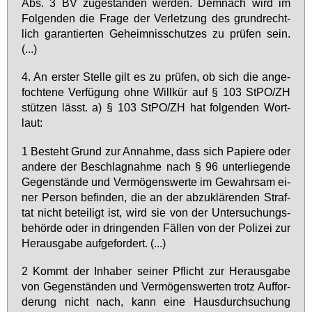
Abs. 3 BV zu­ge­stan­den wer­den. Dem­nach wird im
Fol­gen­den die Fra­ge der Ver­let­zung des grund­recht­
lich ga­ran­tier­ten Ge­heim­nis­schut­zes zu prü­fen sein.
(...)
4. An ers­ter Stel­le gilt es zu prü­fen, ob sich die an­ge­
foch­te­ne Ver­fü­gung oh­ne Will­kür auf § 103 StPO/ZH
stüt­zen lässt. a) § 103 StPO/ZH hat fol­gen­den Wort­
laut:
1 Be­steht Grund zur An­nah­me, dass sich Pa­pie­re oder
an­de­re der Be­schlag­nah­me nach § 96 un­ter­lie­gen­de
Ge­gen­stän­de und Ver­mö­gens­wer­te im Ge­wahr­sam ei­
ner Per­son be­fin­den, die an der ab­zu­klä­ren­den Straf­
tat nicht be­tei­ligt ist, wird sie von der Un­ter­su­chungs­
be­hör­de oder in drin­gen­den Fäl­len von der Po­li­zei zur
Her­aus­ga­be auf­ge­for­dert. (...)
2 Kommt der In­ha­ber sei­ner Pflicht zur Her­aus­ga­be
von Ge­gen­stän­den und Ver­mö­gens­wer­ten trotz Auf­for­
de­rung nicht nach, kann ei­ne Haus­durch­su­chung