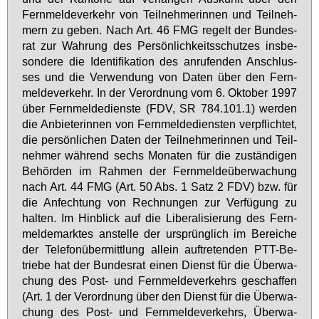
Fern­mel­de­ver­kehr von Teil­neh­me­rin­nen und Teil­neh­
mern zu ge­ben. Nach Art. 46 FMG re­gelt der Bun­des­
rat zur Wah­rung des Per­sön­lich­keits­schut­zes ins­be­
son­de­re die Iden­ti­fi­ka­ti­on des an­ru­fen­den An­schlus­
ses und die Ver­wen­dung von Da­ten über den Fern­
mel­de­ver­kehr. In der Ver­ord­nung vom 6. Ok­to­ber 1997
über Fern­mel­de­diens­te (FDV, SR 784.101.1) wer­den
die An­bie­te­rin­nen von Fern­mel­de­diens­ten ver­pflich­tet,
die per­sön­li­chen Da­ten der Teil­neh­me­rin­nen und Teil­
neh­mer wäh­rend sechs Mo­na­ten für die zu­stän­di­gen
Be­hör­den im Rah­men der Fern­mel­de­über­wa­chung
nach Art. 44 FMG (Art. 50 Abs. 1 Satz 2 FDV) bzw. für
die An­fech­tung von Rech­nun­gen zur Ver­fü­gung zu
hal­ten. Im Hin­blick auf die Li­be­ra­li­sie­rung des Fern­
mel­de­mark­tes an­stel­le der ur­sprüng­lich im Be­rei­che
der Te­le­fon­über­mitt­lung al­lein auf­tre­ten­den PTT-Be­
trie­be hat der Bun­des­rat ei­nen Dienst für die Über­wa­
chung des Post- und Fern­mel­de­ver­kehrs ge­schaf­fen
(Art. 1 der Ver­ord­nung über den Dienst für die Über­wa­
chung des Post- und Fern­mel­de­ver­kehrs, Über­wa­