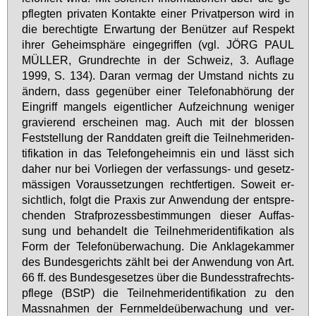
pfleg­ten pri­va­ten Kon­tak­te ei­ner Pri­vat­per­son wird in
die be­rech­tig­te Er­war­tung der Be­nüt­zer auf Re­spekt
ih­rer Ge­heim­sphä­re ein­ge­grif­fen (vgl. JÖRG PAUL
MÜL­LER, Grund­rech­te in der Schweiz, 3. Auf­la­ge
1999, S. 134). Dar­an ver­mag der Um­stand nichts zu
än­dern, dass ge­gen­über ei­ner Te­le­fon­ab­hö­rung der
Ein­griff man­gels ei­gent­li­cher Auf­zeich­nung we­ni­ger
gra­vie­rend er­schei­nen mag. Auch mit der blos­sen
Fest­stel­lung der Rand­da­ten greift die Teil­neh­me­ri­den­
ti­fi­ka­ti­on in das Te­le­fon­ge­heim­nis ein und lässt sich
da­her nur bei Vor­lie­gen der ver­fas­sungs- und ge­setz­
mäs­si­gen Vor­aus­set­zun­gen recht­fer­ti­gen. So­weit er­
sicht­lich, folgt die Pra­xis zur An­wen­dung der ent­spre­
chen­den Straf­pro­zess­be­stim­mun­gen die­ser Auf­fas­
sung und be­han­delt die Teil­neh­me­ri­den­ti­fi­ka­ti­on als
Form der Te­le­fon­über­wa­chung. Die An­kla­ge­kam­mer
des Bun­des­ge­richts zählt bei der An­wen­dung von Art.
66 ff. des Bun­des­ge­set­zes über die Bun­des­straf­rechts­
pfle­ge (BStP) die Teil­neh­me­ri­den­ti­fi­ka­ti­on zu den
Mass­nah­men der Fern­mel­de­über­wa­chung und ver­