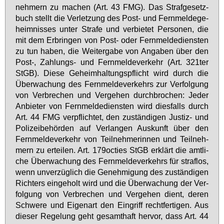
neh­mern zu ma­chen (Art. 43 FMG). Das Straf­ge­setz­
buch stellt die Ver­let­zung des Post- und Fern­mel­de­ge­
heim­nis­ses un­ter Stra­fe und ver­bie­tet Per­so­nen, die
mit dem Er­brin­gen von Post- oder Fern­mel­de­diens­ten
zu tun ha­ben, die Wei­ter­ga­be von An­ga­ben über den
Post-, Zah­lungs- und Fern­mel­de­ver­kehr (Art. 321­ter
StGB). Die­se Ge­heim­hal­tungs­pflicht wird durch die
Über­wa­chung des Fern­mel­de­ver­kehrs zur Ver­fol­gung
von Ver­bre­chen und Ver­ge­hen durch­bro­chen: Je­der
An­bie­ter von Fern­mel­de­diens­ten wird dies­falls durch
Art. 44 FMG ver­pflich­tet, den zu­stän­di­gen Jus­tiz- und
Po­li­zei­be­hör­den auf Ver­lan­gen Aus­kunft über den
Fern­mel­de­ver­kehr von Teil­neh­me­rin­nen und Teil­neh­
mern zu er­tei­len. Art. 179oc­ties StGB er­klärt die amt­li­
che Über­wa­chung des Fern­mel­de­ver­kehrs für straf­los,
wenn un­ver­züg­lich die Ge­neh­mi­gung des zu­stän­di­gen
Rich­ters ein­ge­holt wird und die Über­wa­chung der Ver­
fol­gung von Ver­bre­chen und Ver­ge­hen dient, de­ren
Schwe­re und Ei­gen­art den Ein­griff recht­fer­ti­gen. Aus
die­ser Re­ge­lung geht ge­samt­haft her­vor, dass Art. 44