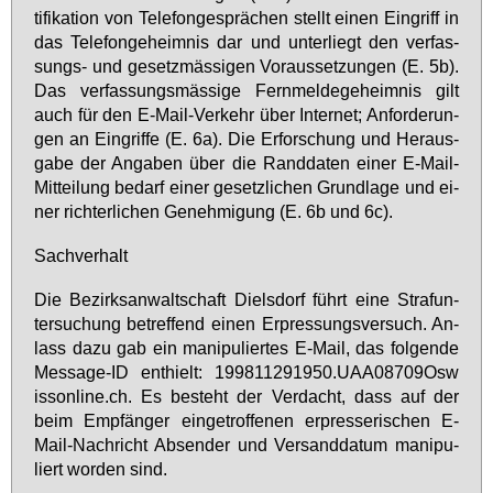
ti­fi­ka­ti­on von Te­le­fon­ge­sprä­chen stellt ei­nen Ein­griff in
das Te­le­fon­ge­heim­nis dar und un­ter­liegt den ver­fas­
sungs- und ge­setz­mäs­si­gen Vor­aus­set­zun­gen (E. 5b).
Das ver­fas­sungs­mäs­si­ge Fern­mel­de­ge­heim­nis gilt
auch für den E-Mail-Ver­kehr über In­ter­net; An­for­de­run­
gen an Ein­grif­fe (E. 6a). Die Er­for­schung und Her­aus­
ga­be der An­ga­ben über die Rand­da­ten ei­ner E-Mail-
Mit­tei­lung be­darf ei­ner ge­setz­li­chen Grund­la­ge und ei­
ner rich­ter­li­chen Ge­neh­mi­gung (E. 6b und 6c).
Sach­ver­halt
Die Be­zirks­an­walt­schaft Diels­dorf führt ei­ne Straf­un­
ter­su­chung be­tref­fend ei­nen Er­pres­sungs­ver­such. An­
lass da­zu gab ein ma­ni­pu­lier­tes E-Mail, das fol­gen­de
Mes­sa­ge-ID ent­hielt: 199811291950.​UAA​0870​9Osw​
isso​nlin​e.​ch. Es be­steht der Ver­dacht, dass auf der
beim Emp­fän­ger ein­ge­trof­fe­nen er­pres­se­ri­schen E-
Mail-Nach­richt Ab­sen­der und Ver­sand­da­tum ma­ni­pu­
liert wor­den sind.