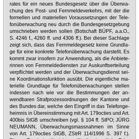
ra­tes für ein neu­es Bun­des­ge­setz über die Über­wa­
chung des Post- und Fern­mel­de­ver­kehrs, mit der die
for­mel­len und ma­te­ri­el­len Vor­aus­set­zun­gen der Te­le­
fon­über­wa­chung neu durch die Bun­des­ge­setz­ge­bung
um­schrie­ben wer­den sol­len (Bot­schaft BÜPF, a.a.O.,
S. 4246 f., 4260 ff. und 4306 ff.). Bei die­ser Sach­la­ge
zeigt sich, dass das Fern­mel­de­ge­setz kei­ne Grund­la­
ge für ei­ne kon­kre­te Te­le­fon­über­wa­chung dar­stellt. Es
kommt zwar in­so­fern zur An­wen­dung, als die An­bie­te­
rin­nen von Fern­mel­de­diens­ten zur Aus­kunfts­er­tei­lung
ver­pflich­tet wer­den und der Über­wa­chungs­dienst sei­
ne Ko­or­di­na­ti­ons­funk­ti­on aus­übt. Die ei­gent­li­che ma­
te­ri­el­le Grund­la­ge für Te­le­fon­über­wa­chun­gen stel­len
in­des­sen nach wie vor die Be­stim­mun­gen der an­
wend­ba­ren Straf­pro­zess­ord­nun­gen der Kan­to­ne und
des Bun­des dar, wel­che den Ein­griff in das Te­le­fon­ge­
heim­nis in Über­ein­stim­mung mit Art. 179oc­ties und Art.
400­bis StGB um­schrei­ben (vgl. § 104 ff. StPO; JÜRG
NEU­MANN, Über­wa­chungs­mass­nah­men im Sin­ne
von Art. 179oc­ties StGB, ZStrR 114/1996 S. 397 f.).