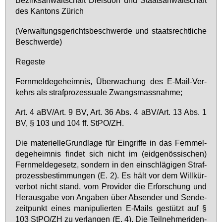
des Kan­tons Zü­rich
(Ver­wal­tungs­ge­richts­be­schwer­de und staats­recht­li­che
Be­schwer­de)
Re­ges­te
Fern­mel­de­ge­heim­nis, Über­wa­chung des E-Mail-Ver­
kehrs als straf­pro­zes­sua­le Zwangs­mass­nah­me;
Art. 4 aBV/Art. 9 BV, Art. 36 Abs. 4 aBV/Art. 13 Abs. 1
BV, § 103 und 104 ff. StPO/ZH.
Die ma­te­ri­el­le­Grund­la­ge für Ein­grif­fe in das Fern­mel­
de­ge­heim­nis fin­det sich nicht im (eid­ge­nös­si­schen)
Fern­mel­de­ge­setz, son­dern in den ein­schlä­gi­gen Straf­
pro­zess­be­stim­mun­gen (E. 2). Es hält vor dem Will­kür­
ver­bot nicht stand, vom Pro­vi­der die Er­for­schung und
Her­aus­ga­be von An­ga­ben über Ab­sen­der und Sen­de­
zeit­punkt ei­nes ma­ni­pu­lier­ten E-Mails ge­stützt auf §
103 StPO/ZH zu ver­lan­gen (E. 4). Die Teil­neh­me­ri­den­