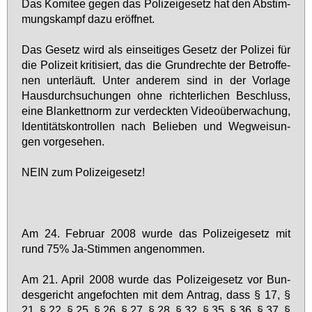
Das Ko­mi­tee ge­gen das Po­li­zei­ge­setz hat den Ab­stim­
mungs­kampf da­zu er­öff­net.
Das Ge­setz wird als ein­sei­ti­ges Ge­setz der Po­li­zei für
die Po­li­zeit kri­ti­siert, das die Grund­rech­te der Be­trof­fe­
nen un­ter­läuft. Un­ter an­de­rem sind in der Vor­la­ge
Haus­durch­su­chun­gen oh­ne rich­ter­li­chen Be­schluss,
ei­ne Blan­kett­norm zur ver­deck­ten Vi­deo­über­wa­chung,
Iden­ti­täts­kon­trol­len nach Be­lie­ben und Weg­wei­sun­
gen vor­ge­se­hen.
NEIN zum Po­li­zei­ge­setz!
Am 24. Fe­bru­ar 2008 wur­de das Po­li­zei­ge­setz mit
rund 75% Ja-Stim­men an­ge­nom­men.
Am 21. April 2008 wur­de das Po­li­zei­ge­setz vor Bun­
des­ge­richt an­ge­foch­ten mit dem An­trag, dass § 17, §
21, § 22, § 25, § 26, § 27, § 28, § 32, § 35, § 36, § 37, §