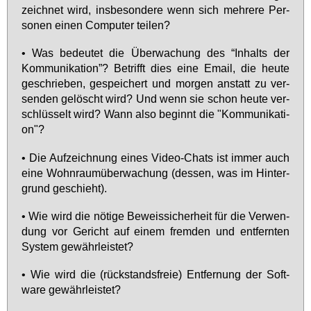
zeich­net wird, ins­be­son­de­re wenn sich meh­re­re Per­
so­nen ei­nen Com­pu­ter tei­len?
• Was be­deu­tet die Über­wa­chung des “In­halts der
Kom­mu­ni­ka­ti­on”? Be­trifft dies ei­ne Email, die heu­te
ge­schrie­ben, ge­spei­chert und mor­gen an­statt zu ver­
sen­den ge­löscht wird? Und wenn sie schon heu­te ver­
schlüs­selt wird? Wann al­so be­ginnt die "Kom­mu­ni­ka­ti­
on"?
• Die Auf­zeich­nung ei­nes Vi­deo-Chats ist im­mer auch
ei­ne Wohn­raum­über­wa­chung (des­sen, was im Hin­ter­
grund ge­schieht).
• Wie wird die nö­ti­ge Be­weis­si­cher­heit für die Ver­wen­
dung vor Ge­richt auf ei­nem frem­den und ent­fern­ten
Sys­tem ge­währ­leis­tet?
• Wie wird die (rück­stands­freie) Ent­fer­nung der Soft­
ware ge­währ­leis­tet?