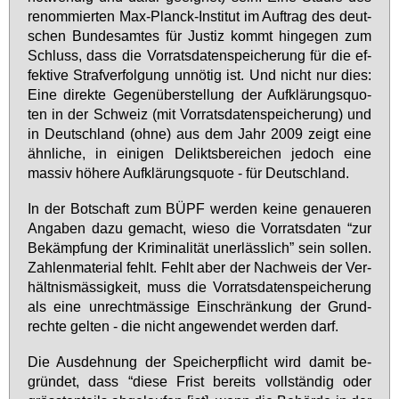
re­nom­mier­ten Max-Planck-In­sti­tut im Auf­trag des deut­
schen Bun­des­am­tes für Jus­tiz kommt hin­ge­gen zum
Schluss, dass die Vor­rats­da­ten­spei­che­rung für die ef­
fek­ti­ve Straf­ver­fol­gung un­nö­tig ist. Und nicht nur dies:
Ei­ne di­rek­te Ge­gen­über­stel­lung der Auf­klä­rungs­quo­
ten in der Schweiz (mit Vor­rats­da­ten­spei­che­rung) und
in Deutsch­land (oh­ne) aus dem Jahr 2009 zeigt ei­ne
ähn­li­che, in ei­ni­gen De­liktsbe­rei­chen je­doch ei­ne
mas­siv hö­he­re Auf­klä­rungs­quo­te - für Deutsch­land.
In der Bot­schaft zum BÜPF wer­den kei­ne ge­naue­ren
An­ga­ben da­zu ge­macht, wie­so die Vor­rats­da­ten “zur
Be­kämp­fung der Kri­mi­na­li­tät un­er­läss­lich” sein sol­len.
Zah­len­ma­te­ri­al fehlt. Fehlt aber der Nach­weis der Ver­
hält­nis­mäs­sig­keit, muss die Vor­rats­da­ten­spei­che­rung
als ei­ne un­recht­mäs­si­ge Ein­schrän­kung der Grund­
rech­te gel­ten - die nicht an­ge­wen­det wer­den darf.
Die Aus­deh­nung der Spei­cher­pflicht wird da­mit be­
grün­det, dass “die­se Frist be­reits voll­stän­dig oder