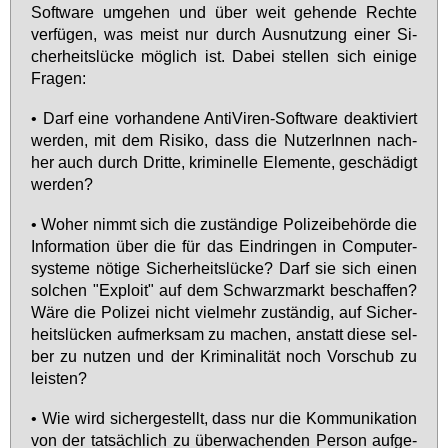
Soft­ware um­ge­hen und über weit ge­hen­de Rech­te
ver­fü­gen, was meist nur durch Aus­nut­zung ei­ner Si­
cher­heits­lü­cke mög­lich ist. Da­bei stel­len sich ei­ni­ge
Fra­gen:
• Darf ei­ne vor­han­de­ne An­ti­Vi­ren-Soft­ware de­ak­ti­viert
wer­den, mit dem Ri­si­ko, dass die Nut­ze­rIn­nen nach­
her auch durch Drit­te, kri­mi­nel­le Ele­men­te, ge­schä­digt
wer­den?
• Wo­her nimmt sich die zu­stän­di­ge Po­li­zei­be­hör­de die
In­for­ma­ti­on über die für das Ein­drin­gen in Com­pu­ter­
sys­te­me nö­ti­ge Si­cher­heits­lü­cke? Darf sie sich ei­nen
sol­chen "Ex­ploit" auf dem Schwarz­markt be­schaf­fen?
Wä­re die Po­li­zei nicht viel­mehr zu­stän­dig, auf Si­cher­
heits­lü­cken auf­merk­sam zu ma­chen, an­statt die­se sel­
ber zu nut­zen und der Kri­mi­na­li­tät noch Vor­schub zu
leis­ten?
• Wie wird si­cher­ge­stellt, dass nur die Kom­mu­ni­ka­ti­on
von der tat­säch­lich zu über­wa­chen­den Per­son auf­ge­