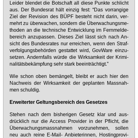
Lei­der blen­det die Bot­schaft all die­se Punk­te schlicht
aus. Der Bun­des­rat hält ein­zig fest: “Das vor­ran­gi­ge
Ziel der Re­vi­si­on des BÜPF be­steht nicht dar­in, ver­
mehrt zu über­wa­chen, son­dern die Über­wa­chungs­me­
tho­den an die tech­ni­sche Ent­wick­lung im Fern­mel­de­
be­reich an­zu­pas­sen. Die­ses Ziel lässt sich nach An­
sicht des Bun­des­ra­tes nur er­rei­chen, wenn den Straf­
ver­fol­gungs­be­hör­den ge­stat­tet wird, Gov­Wa­re ein­zu­
set­zen. An­dern­falls wür­de die Wirk­sam­keit der Kri­mi­
na­li­täts­be­kämp­fung sehr stark be­ein­träch­tigt.”
Wie schon oben be­män­gelt, bleibt er auch hier den
Nach­weis der Wirk­sam­keit der ge­plan­ten Mass­nah­
men schul­dig.
Er­wei­ter­ter Gel­tungs­be­reich des Ge­set­zes
Ste­hen nach dem bis­he­ri­gen Ge­setz klar und aus­
drück­lich nur die Ac­cess Pro­vi­der in der Pflicht, die
Über­wa­chungs­mass­nah­men vor­zu­neh­men, sol­len
neu auch rei­ne E-Mail- An­bie­te­rin­nen, Hos­ting­pro­vi­