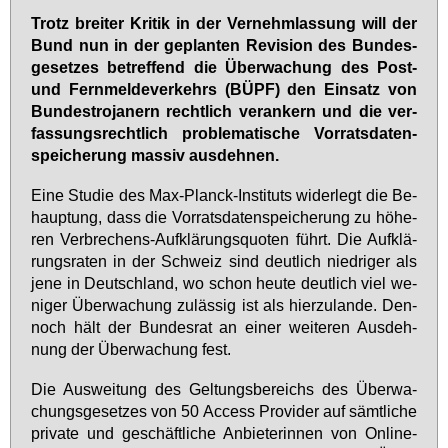
Trotz brei­ter Kri­tik in der Ver­nehm­las­sung will der
Bund nun in der ge­plan­ten Re­vi­si­on des Bun­des­
ge­set­zes be­tref­fend die Über­wa­chung des Post-
und Fern­mel­de­ver­kehrs (BÜPF) den Ein­satz von
Bun­de­stro­ja­nern recht­lich ver­an­kern und die ver­
fas­sungs­recht­lich pro­ble­ma­ti­sche Vor­rats­da­ten­
spei­che­rung mas­siv aus­deh­nen.
Ei­ne Stu­die des Max-Planck-In­sti­tuts wi­der­legt die Be­
haup­tung, dass die Vor­rats­da­ten­spei­che­rung zu hö­he­
ren Ver­bre­chens-Auf­klä­rungs­quo­ten führt. Die Auf­klä­
rungs­ra­ten in der Schweiz sind deut­lich nied­ri­ger als
je­ne in Deutsch­land, wo schon heu­te deut­lich viel we­
ni­ger Über­wa­chung zu­läs­sig ist als hier­zu­lan­de. Den­
noch hält der Bun­des­rat an ei­ner wei­te­ren Aus­deh­
nung der Über­wa­chung fest.
Die Aus­wei­tung des Gel­tungs­be­reichs des Über­wa­
chungs­ge­set­zes von 50 Ac­cess Pro­vi­der auf sämt­li­che
pri­va­te und ge­schäft­li­che An­bie­te­rin­nen von On­line-