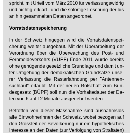
spricht, mit Ur­teil vom März 2010 für ver­fas­sungs­wid­rig
und nich­tig er­klärt - und die so­for­ti­ge Lö­schung der bis
an hin ge­sam­mel­ten Da­ten an­ge­ord­net.
Vor­rats­da­ten­spei­che­rung
In der Schweiz hin­ge­gen wird die Vor­rats­da­ten­spei­
che­rung wei­ter aus­ge­baut. Mit der Über­ar­bei­tung der
Ver­ord­nung über die Über­wa­chung des Post- und
Fern­mel­de­ver­kehrs (VÜPF) En­de 2011 wur­de be­reits
oh­ne ge­nü­gen­de ge­setz­li­che Grund­la­ge und da­mit un­
ter Um­ge­hung der de­mo­kra­ti­schen Grund­sät­ze un­se­
rer Ver­fas­sung die Ras­ter­fahn­dung per "An­ten­nen­
such­lauf" er­laubt. Mit der neu­en Bot­schaft zum Bun­
des­ge­setz (BÜPF) soll nun die Vor­hal­te­dau­er der Da­
ten von 6 auf 12 Mo­na­te aus­ge­dehnt wer­den.
Be­trof­fen von die­ser Mass­nah­me sind aus­nahms­los
al­le Ein­woh­ne­rIn­nen der Schweiz, wo­bei be­zo­gen auf
den Gross­teil der Be­völ­ke­rung nur ein hy­po­the­ti­sches
In­ter­es­se an den Da­ten (zur Ver­fol­gung von Straf­ta­ten)