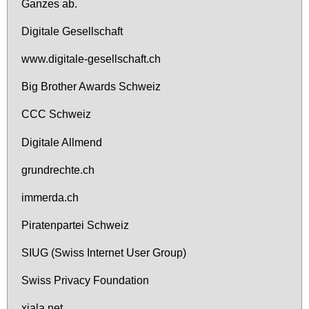
Gan­zes ab.
Di­gi­ta­le Ge­sell­schaft
www.​dig​ital​e-​ges​ells​chaf​t.​ch
Big Bro­ther Awards Schweiz
CCC Schweiz
Di­gi­ta­le All­mend
grund­rech­te.ch
im­mer­da.ch
Pi­ra­ten­par­tei Schweiz
SI­UG (Swiss In­ter­net User Group)
Swiss Pri­va­cy Foun­da­ti­on
xia­la.net