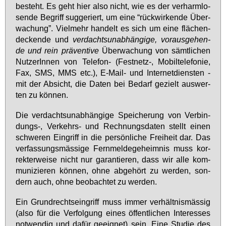
be­steht. Es geht hier al­so nicht, wie es der ver­harm­lo­
sen­de Be­griff sug­ge­riert, um ei­ne “rück­wir­ken­de Über­
wa­chung”. Viel­mehr han­delt es sich um ei­ne flä­chen­
de­cken­de und
ver­dachts­un­ab­hän­gi­ge, vor­aus­ge­hen­
de und rein prä­ven­ti­ve
Über­wa­chung von sämt­li­chen
Nut­ze­rIn­nen von Te­le­fon- (Fest­netz-, Mo­bil­te­le­fo­nie,
Fax, SMS, MMS etc.), E-Mail- und In­ter­net­diens­ten -
mit der Ab­sicht, die Da­ten bei Be­darf ge­zielt aus­wer­
ten zu kön­nen.
Die ver­dachts­un­ab­hän­gi­ge Spei­che­rung von Ver­bin­
dungs-, Ver­kehrs- und Rech­nungs­da­ten stellt ei­nen
schwe­ren Ein­griff in die per­sön­li­che Frei­heit dar. Das
ver­fas­sungs­mäs­si­ge Fern­mel­de­ge­heim­nis muss kor­
rek­ter­wei­se nicht nur ga­ran­tie­ren, dass wir al­le kom­
mu­ni­zie­ren kön­nen, oh­ne ab­ge­hört zu wer­den, son­
dern auch, oh­ne be­ob­ach­tet zu wer­den.
Ein Grund­rechts­ein­griff muss im­mer ver­hält­nis­mäs­sig
(al­so für die Ver­fol­gung ei­nes öf­fent­li­chen In­ter­es­ses
not­wen­dig und da­für ge­eig­net) sein. Ei­ne Stu­die des