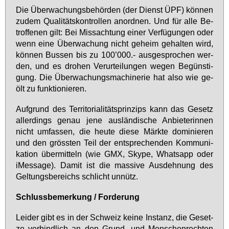
Die Über­wa­chungs­be­hör­den (der Dienst ÜPF) kön­nen
zu­dem Qua­li­täts­kon­trol­len an­ord­nen. Und für al­le Be­
trof­fe­nen gilt: Bei Miss­ach­tung ei­ner Ver­fü­gun­gen oder
wenn ei­ne Über­wa­chung nicht ge­heim ge­hal­ten wird,
kön­nen Bus­sen bis zu 100’000.- aus­ge­spro­chen wer­
den, und es dro­hen Ver­ur­tei­lun­gen we­gen Be­güns­ti­
gung. Die Über­wa­chungs­ma­chi­ne­rie hat al­so wie ge­
ölt zu funk­tio­nie­ren.
Auf­grund des Ter­ri­to­ria­li­täts­prin­zips kann das Ge­setz
al­ler­dings ge­nau je­ne aus­län­di­sche An­bie­te­rin­nen
nicht um­fas­sen, die heu­te die­se Märk­te do­mi­nie­ren
und den gröss­ten Teil der ent­spre­chen­den Kom­mu­ni­
ka­ti­on über­mit­teln (wie GMX, Sky­pe, Whats­app oder
iM­es­sa­ge). Da­mit ist die mas­si­ve Aus­deh­nung des
Gel­tungs­be­reichs schlicht un­nütz.
Schluss­be­mer­kung / For­de­rung
Lei­der gibt es in der Schweiz kei­ne In­stanz, die Ge­set­
ze ver­bind­lich an den Grund- und Men­schen­rech­ten