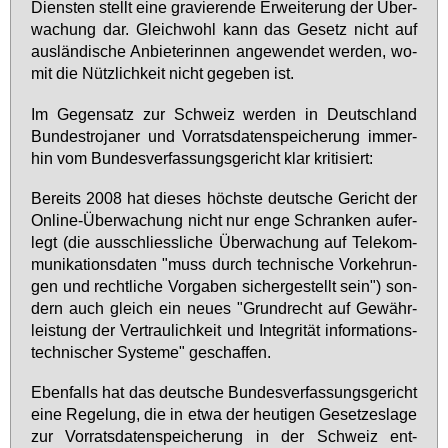
Diens­ten stellt ei­ne gra­vie­ren­de Er­wei­te­rung der Über­
wa­chung dar. Gleich­wohl kann das Ge­setz nicht auf
aus­län­di­sche An­bie­te­rin­nen an­ge­wen­det wer­den, wo­
mit die Nütz­lich­keit nicht ge­ge­ben ist.
Im Ge­gen­satz zur Schweiz wer­den in Deutsch­land
Bun­de­stro­ja­ner und Vor­rats­da­ten­spei­che­rung im­mer­
hin vom Bun­des­ver­fas­sungs­ge­richt klar kri­ti­siert:
Be­reits 2008 hat die­ses höchs­te deut­sche Ge­richt der
On­line-Über­wa­chung nicht nur en­ge Schran­ken auf­er­
legt (die aus­schliess­li­che Über­wa­chung auf Te­le­kom­
mu­ni­ka­ti­ons­da­ten "muss durch tech­ni­sche Vor­keh­run­
gen und recht­li­che Vor­ga­ben si­cher­ge­stellt sein") son­
dern auch gleich ein neu­es "Grund­recht auf Ge­währ­
leis­tung der Ver­trau­lich­keit und In­te­gri­tät in­for­ma­ti­ons­
tech­ni­scher Sys­te­me" ge­schaf­fen.
Eben­falls hat das deut­sche Bun­des­ver­fas­sungs­ge­richt
ei­ne Re­ge­lung, die in et­wa der heu­ti­gen Ge­set­zes­la­ge
zur Vor­rats­da­ten­spei­che­rung in der Schweiz ent­