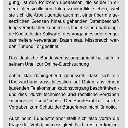
gung) ist den Po­li­zei­en über­las­sen, die sel­ber in ei­
nem of­fen­sicht­li­chen In­ter­es­sen­kon­flikt ste­hen, weil
sie sich die Ar­beit ge­ra­de auch mit ei­ner über die ge­
setz­li­chen Gren­zen hin­aus ge­hen­den Da­ten­be­schaf­
fung ver­ein­fa­chen kön­nen. Es fin­det kei­ne un­ab­hän­gi­
ge Kon­trol­le der Soft­ware, des Vor­gan­ges oder der ge­
sam­mel­ten/ ver­wer­te­ten Da­ten statt. Miss­brauch wer­
den Tür und Tor ge­öff­net.
Das deut­sche Bun­des­ver­fas­sungs­ge­richt hat sich in
sei­nem Ur­teil zur On­line-Durch­su­chung
da­her klar da­hin­ge­hend ge­äus­sert, dass sich die
Über­wa­chung aus­schliess­lich auf Da­ten aus ei­nem
lau­fen­den Te­le­kom­mu­ni­ka­ti­ons­vor­gang be­schrän­ken -
und dies “durch tech­ni­sche
und
recht­li­che Vor­ga­ben
si­cher­ge­stellt sein” muss. Der Bun­des­rat hält sol­che
Vor­ga­ben zum Schutz der Bür­ge­rIn­nen nicht für nö­tig.
Auch beim Bun­de­stro­ja­ner stellt sich al­so vor­ab die
Fra­ge der Ver­hält­nis­mäs­sig­keit. Nicht erst der kon­kre­