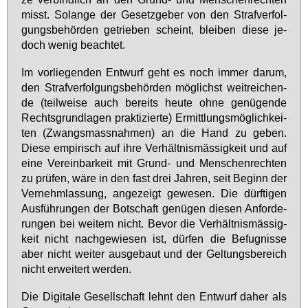
misst. So­lan­ge der Ge­setz­ge­ber von den Straf­ver­fol­
gungs­be­hör­den ge­trie­ben scheint, blei­ben die­se je­
doch we­nig be­ach­tet.
Im vor­lie­gen­den Ent­wurf geht es noch im­mer dar­um,
den Straf­ver­fol­gungs­be­hör­den mög­lichst weit­rei­chen­
de (teil­wei­se auch be­reits heu­te oh­ne ge­nü­gen­de
Rechts­grund­la­gen prak­ti­zier­te) Er­mitt­lungs­mög­lich­kei­
ten (Zwangs­mass­nah­men) an die Hand zu ge­ben.
Die­se em­pi­risch auf ih­re Ver­hält­nis­mäs­sig­keit und auf
ei­ne Ver­ein­bar­keit mit Grund- und Men­schen­rech­ten
zu prü­fen, wä­re in den fast drei Jah­ren, seit Be­ginn der
Ver­nehm­las­sung, an­ge­zeigt ge­we­sen. Die dürf­ti­gen
Aus­füh­run­gen der Bot­schaft ge­nü­gen die­sen An­for­de­
run­gen bei wei­tem nicht. Be­vor die Ver­hält­nis­mäs­sig­
keit nicht nach­ge­wie­sen ist, dür­fen die Be­fug­nis­se
aber nicht wei­ter aus­ge­baut und der Gel­tungs­be­reich
nicht er­wei­tert wer­den.
Die Di­gi­ta­le Ge­sell­schaft lehnt den Ent­wurf da­her als