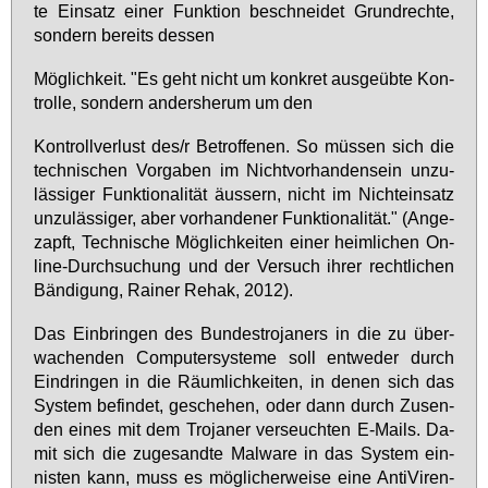
te Ein­satz ei­ner Funk­ti­on be­schnei­det Grund­rech­te,
son­dern be­reits des­sen
Mög­lich­keit. "Es geht nicht um kon­kret aus­ge­üb­te Kon­
trol­le, son­dern an­ders­her­um um den
Kon­troll­ver­lust des/r Be­trof­fe­nen. So müs­sen sich die
tech­ni­schen Vor­ga­ben im Nicht­vor­han­den­sein un­zu­
läs­si­ger Funk­tio­na­li­tät äus­sern, nicht im Nicht­ein­satz
un­zu­läs­si­ger, aber vor­han­de­ner Funk­tio­na­li­tät." (An­ge­
zapft, Tech­ni­sche Mög­lich­kei­ten ei­ner heim­li­chen On­
line-Durch­su­chung und der Ver­such ih­rer recht­li­chen
Bän­di­gung, Rai­ner Re­hak, 2012).
Das Ein­brin­gen des Bun­de­stro­ja­ners in die zu über­
wa­chen­den Com­pu­ter­sys­te­me soll ent­we­der durch
Ein­drin­gen in die Räum­lich­kei­ten, in de­nen sich das
Sys­tem be­fin­det, ge­sche­hen, oder dann durch Zu­sen­
den ei­nes mit dem Tro­ja­ner ver­seuch­ten E-Mails. Da­
mit sich die zu­ge­sand­te Mal­wa­re in das Sys­tem ein­
nis­ten kann, muss es mög­li­cher­wei­se ei­ne An­ti­Vi­ren-