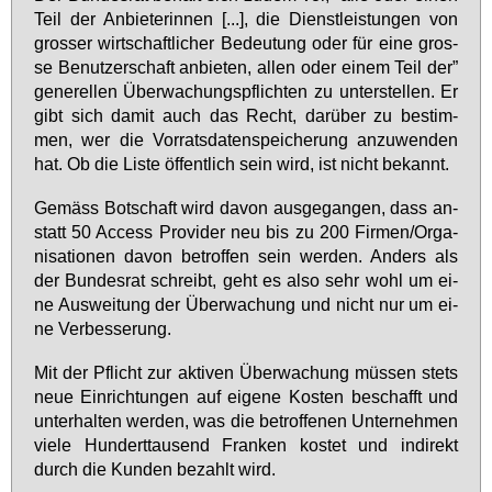
Teil der An­bie­te­rin­nen [...], die Dienst­leis­tun­gen von
gros­ser wirt­schaft­li­cher Be­deu­tung oder für ei­ne gros­
se Be­nut­zer­schaft an­bie­ten, al­len oder ei­nem Teil der”
ge­ne­rel­len Über­wa­chungs­pflich­ten zu un­ter­stel­len. Er
gibt sich da­mit auch das Recht, dar­über zu be­stim­
men, wer die Vor­rats­da­ten­spei­che­rung an­zu­wen­den
hat. Ob die Lis­te öf­fent­lich sein wird, ist nicht be­kannt.
Ge­mäss Bot­schaft wird da­von aus­ge­gan­gen, dass an­
statt 50 Ac­cess Pro­vi­der neu bis zu 200 Fir­men/Or­ga­
ni­sa­tio­nen da­von be­trof­fen sein wer­den. An­ders als
der Bun­des­rat schreibt, geht es al­so sehr wohl um ei­
ne Aus­wei­tung der Über­wa­chung und nicht nur um ei­
ne Ver­bes­se­rung.
Mit der Pflicht zur ak­ti­ven Über­wa­chung müs­sen stets
neue Ein­rich­tun­gen auf ei­ge­ne Kos­ten be­schafft und
un­ter­hal­ten wer­den, was die be­trof­fe­nen Un­ter­neh­men
vie­le Hun­dert­tau­send Fran­ken kos­tet und in­di­rekt
durch die Kun­den be­zahlt wird.