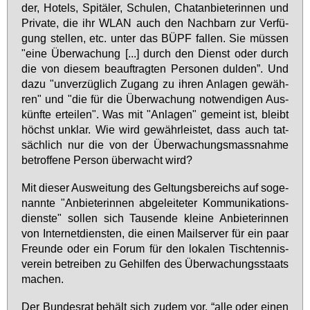
der, Ho­tels, Spi­tä­ler, Schu­len, Chat­an­bie­te­rin­nen und
Pri­va­te, die ihr WLAN auch den Nach­barn zur Ver­fü­
gung stel­len, etc. un­ter das BÜPF fal­len. Sie müs­sen
"ei­ne Über­wa­chung [...] durch den Dienst oder durch
die von die­sem be­auf­trag­ten Per­so­nen dul­den”. Und
da­zu "un­ver­züg­lich Zu­gang zu ih­ren An­la­gen ge­wäh­
ren" und "die für die Über­wa­chung not­wen­di­gen Aus­
künf­te er­tei­len". Was mit "An­la­gen" ge­meint ist, bleibt
höchst un­klar. Wie wird ge­währ­leis­tet, dass auch tat­
säch­lich nur die von der Über­wa­chungs­mass­nah­me
be­trof­fe­ne Per­son über­wacht wird?
Mit die­ser Aus­wei­tung des Gel­tungs­be­reichs auf so­ge­
nann­te "An­bie­te­rin­nen ab­ge­lei­te­ter Kom­mu­ni­ka­ti­ons­
diens­te" sol­len sich Tau­sen­de klei­ne An­bie­te­rin­nen
von In­ter­net­diens­ten, die ei­nen Mail­ser­ver für ein paar
Freun­de oder ein Fo­rum für den lo­ka­len Tisch­ten­nis­
ver­ein be­trei­ben zu Ge­hil­fen des Über­wa­chungs­staats
ma­chen.
Der Bun­des­rat be­hält sich zu­dem vor, “al­le oder ei­nen