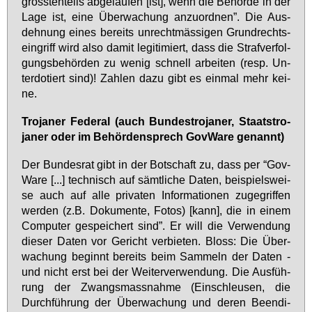
gröss­ten­teils ab­ge­lau­fen [ist], wenn die Be­hör­de in der
La­ge ist, ei­ne Über­wa­chung an­zu­ord­nen”. Die Aus­
deh­nung ei­nes be­reits un­recht­mäs­si­gen Grund­rechts­
ein­griff wird al­so da­mit le­gi­ti­miert, dass die Straf­ver­fol­
gungs­be­hör­den zu we­nig schnell ar­bei­ten (resp. Un­
ter­do­tiert sind)! Zah­len da­zu gibt es ein­mal mehr kei­
ne.
Tro­ja­ner Fe­deral (auch Bun­de­stro­ja­ner, Staats­tro­
ja­ner oder im Be­hör­den­sprech Gov­Wa­re ge­nannt)
Der Bun­des­rat gibt in der Bot­schaft zu, dass per “Gov­
Wa­re [...] tech­nisch auf sämt­li­che Da­ten, bei­spiels­wei­
se auch auf al­le pri­va­ten In­for­ma­tio­nen zu­ge­grif­fen
wer­den (z.B. Do­ku­men­te, Fo­tos) [kann], die in ei­nem
Com­pu­ter ge­spei­chert sind”. Er will die Ver­wen­dung
die­ser Da­ten vor Ge­richt ver­bie­ten. Bloss: Die Über­
wa­chung be­ginnt be­reits beim Sam­meln der Da­ten -
und nicht erst bei der Wei­ter­ver­wen­dung. Die Aus­füh­
rung der Zwangs­mass­nah­me (Ein­schleu­sen, die
Durch­füh­rung der Über­wa­chung und de­ren Be­en­di­