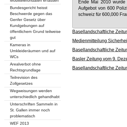
Mobiltelefondaten erfassen
En­de Mai 2010 wur­de b
Bundesgericht heisst
Auf­ge­bot von 600 Po­li­z
Beschwerde gegen das
schweiz für 600,000 Fran­
Genfer Gesetz über
Kundgebungen auf
Basellandschaftliche Zeit
öffentlichem Grund teilweise
gut
Medienmitteilung Sicherhe
Kameras in
Basellandschaftliche Zeit
Umkleideräumen und auf
WCs
Basler Zeitung vom 9. De
Arealverbot ohne
Basellandschaftliche Zeitu
Rechtsgrundlage
Teilrevision des
Zollgesetzes
Wegweisungen werden
unterschiedlich gehandhabt
Unterschriften Sammeln in
St. Gallen immer noch
problematisch
WEF 2013