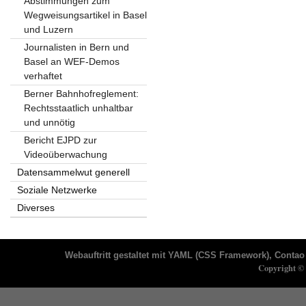
Abstimmungen zum
Wegweisungsartikel in Basel
und Luzern
Journalisten in Bern und
Basel an WEF-Demos
verhaftet
Berner Bahnhofreglement:
Rechtsstaatlich unhaltbar
und unnötig
Bericht EJPD zur
Videoüberwachung
Datensammelwut generell
Soziale Netzwerke
Diverses
Webauftritt gestaltet mit
YAML
(CSS Framework),
Contao 
Copyright © 