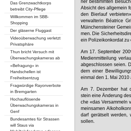
ner be­stimm­ten Be­su­che
Das Grenzwachtkorps
Ab­sicht des all­ge­mein for
betreibt City-Pflege
den Bier­lauf ver­bie­ten
Willkommen im SBB-
ver­wal­te­rin Béatri­ce 
Shopping
Müin­chen­stei­ner Ge­mein
Der gläserne Fluggast
men. Die Si­cher­heits­di­
Videoüberwachung verletzt
ein Po­li­zei­kon­kor­dat zu o
Privatsphäre
Am 17. Sep­tem­ber 2009 l
Thun bricht Versuch mit
Me­di­en­mit­tei­lung ver­la
Überwachungskameras ab
ab­ge­schlos­sen sei­en. D
«Befragung» in
dern ei­ner Be­wil­li­gung
Handschellen ist
ein­mal den 1. Mai 2010 
Freiheitsentzug
Fragwürdige Rayonverbote
Am 7. De­zem­ber hat d
in Bremgarten
stein ei­ne Än­de­rung des 
Hochauflösende
che «das Ver­sam­meln v
Überwachungskameras in
mein­sa­men Al­ko­hol­kon­
Genf
darf ge­rät­selt wer­den, 
Bundesamtes für Strassen
sol­len.
will Staus via