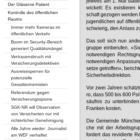
je­weils am 1. Mai statt­f
Der Gläserne Patient
wi­ckelt: Es exis­tie­ren 
Kontrolle des öffentlichen
schaft ge­zo­gen wer­den 
Raums
ju­gend­li­chen auf öf­fent
Immer mehr Kameras im
schwie­rig, den An­lass zu
öffentlichen Verkehr
Das soll sich nun an­der
Boom im Security-Bereich
grup­pe ein­be­ru­fen. «Si
generiert Qualitätsmängel
not­wen­di­gen Rechts­gr
Vertrauensbruch mit
not­wen­di­gen An­pas­sun
Versicherungsdetektiven
set­ze ge­trof­fen», be­rich
Ausreisesperren für
Si­cher­heits­di­rek­ti­on.
potenzielle
Gewaltextremisten
Vor zwei Jah­ren schätz­te S
Referendum gegen
ro, dass 500 bis 600 Po­li
Versicherungsspione
säuf­nis zu un­ter­bin­de
SGK-NR will Observation
Fran­ken kos­ten.
von Versicherten nur mit
richterlicher Genehmigung
Die Ge­mein­de Mün­chen­s
che mit der Ar­beits­grup­
Alle Jahre wieder: Journalist
for­dert das re­vi­dier­te 
am WEF verhaftet