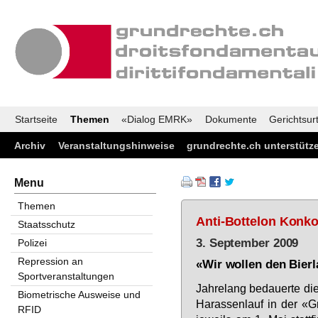
Startseite
Themen
«Dialog EMRK»
Dokumente
Gerichtsurt
Archiv
Veranstaltungshinweise
grundrechte.ch unterstütz
Menu
Themen
Anti-Bottelon Konko
Staatsschutz
3. September 2009
Polizei
Repression an
«Wir wollen den Bierl
Sportveranstaltungen
Jah­re­lang be­dau­er­te d
Biometrische Ausweise und
Ha­ras­sen­lauf in der «
RFID