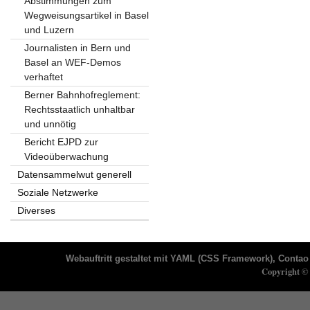
Abstimmungen zum
Wegweisungsartikel in Basel
und Luzern
Journalisten in Bern und
Basel an WEF-Demos
verhaftet
Berner Bahnhofreglement:
Rechtsstaatlich unhaltbar
und unnötig
Bericht EJPD zur
Videoüberwachung
Datensammelwut generell
Soziale Netzwerke
Diverses
Webauftritt gestaltet mit
YAML
(CSS Framework),
Contao 
Copyright © 