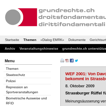
Startseite
Themen
«Dialog EMRK»
Dokumente
Gerichtsurt
Archiv
Veranstaltungshinweise
grundrechte.ch unterstütz
Menu
Themen
WEF 2001: Von Davo
Staatsschutz
bekommt in Strassb
Polizei
8. Oktober 2009
Repression an
Sportveranstaltungen
Strassburger Rüffel f
Biometrische Ausweise und
Mei­nungs­äus­se­rung ver­
RFID