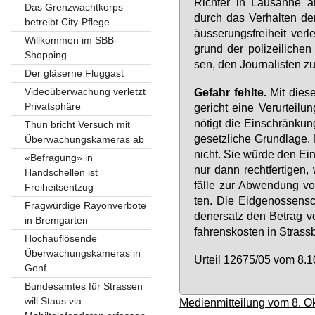
Rich­ter in Lau­sanne an
Das Grenzwachtkorps
durch das Ver­hal­ten der
betreibt City-Pflege
äus­se­rungs­frei­heit ver
Willkommen im SBB-
grund der po­li­zei­li­chen
Shopping
sen, den Jour­na­lis­ten z
Der gläserne Fluggast
Videoüberwachung verletzt
Ge­fahr fehl­te.
Mit die­se
Privatsphäre
ge­richt ei­ne Ver­ur­tei­
nö­tigt die Ein­schrän­kun
Thun bricht Versuch mit
ge­setz­li­che Grund­la­ge. 
Überwachungskameras ab
nicht. Sie wür­de den Ein­g
«Befragung» in
nur dann recht­fer­ti­gen,
Handschellen ist
fäl­le zur Ab­wen­dung von
Freiheitsentzug
ten. Die Eid­ge­nos­sen­
Fragwürdige Rayonverbote
den­er­satz den Be­trag 
in Bremgarten
fah­rens­kos­ten in Strass
Hochauflösende
Überwachungskameras in
Ur­teil 12675/05 vom 8.
Genf
Bundesamtes für Strassen
will Staus via
Medienmitteilung vom 8. O