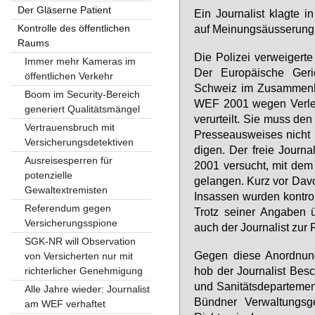
Der Gläserne Patient
Ein Jour­na­list klag­te i
Kontrolle des öffentlichen
auf Mei­nungs­äus­se­rung
Raums
Die Po­li­zei ver­wei­ge
Immer mehr Kameras im
Der Eu­ro­päi­sche Ge­r
öffentlichen Verkehr
Schweiz im Zu­sam­men­
Boom im Security-Bereich
WEF 2001 we­gen Ver­let­
generiert Qualitätsmängel
ver­ur­teilt. Sie muss den 
Vertrauensbruch mit
Pres­se­aus­wei­ses nicht
Versicherungsdetektiven
di­gen. Der freie Jour­na­
Ausreisesperren für
2001 ver­sucht, mit dem 
potenzielle
ge­lan­gen. Kurz vor Da­vo
Gewaltextremisten
In­sas­sen wur­den kon­trol
Referendum gegen
Trotz sei­ner An­ga­ben üb
Versicherungsspione
auch der Jour­na­list zur 
SGK-NR will Observation
Ge­gen die­se An­ord­nun
von Versicherten nur mit
hob der Jour­na­list Be­sc
richterlicher Genehmigung
und Sa­ni­täts­de­par­te­m
Alle Jahre wieder: Journalist
Bünd­ner Ver­wal­tungs­
am WEF verhaftet