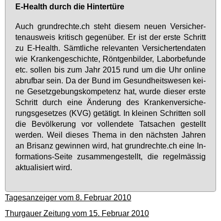
E-Health durch die Hin­ter­tü­re
Auch grund­rech­te.ch steht die­sem neu­en Ver­si­cher­
ten­aus­weis kri­tisch ge­gen­über. Er ist der ers­te Schritt
zu E-Health. Sämt­li­che re­le­van­ten Ver­si­cher­ten­da­ten
wie Kran­ken­ge­schich­te, Rönt­gen­bil­der, La­bor­be­fun­de
etc. sol­len bis zum Jahr 2015 rund um die Uhr on­line
ab­ruf­bar sein. Da der Bund im Ge­sund­heits­we­sen kei­
ne Ge­setz­ge­bungs­kom­pe­tenz hat, wur­de die­ser ers­te
Schritt durch ei­ne Än­de­rung des Kran­ken­ver­si­che­
rungs­ge­set­zes (KVG) ge­tä­tigt. In klei­nen Schrit­ten soll
die Be­völ­ke­rung vor voll­ende­te Tat­sa­chen ge­stellt
wer­den. Weil die­ses The­ma in den nächs­ten Jah­ren
an Bri­sanz ge­win­nen wird, hat grund­rech­te.ch ei­ne In­
for­ma­ti­ons-Sei­te zu­sam­men­ge­stellt, die re­gel­mäs­sig
ak­tua­li­siert wird.
Tagesanzeiger vom 8. Februar 2010
Thurgauer Zeitung vom 15. Februar 2010