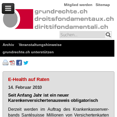
Mitglied werden
Sitemap
Archiv
Veranstaltungshinweise
grundrechte.ch unterstützen
E-Health auf Raten
14. Februar 2010
Seit Anfang Jahr ist ein neuer
Karenkenversichertenausweis obligatorisch
Der­zeit wer­den im Auf­trag des Kran­ken­kas­sen­ver­
bands Santésu­is­se Mil­lio­nen von Ver­si­cher­ten­kar­ten