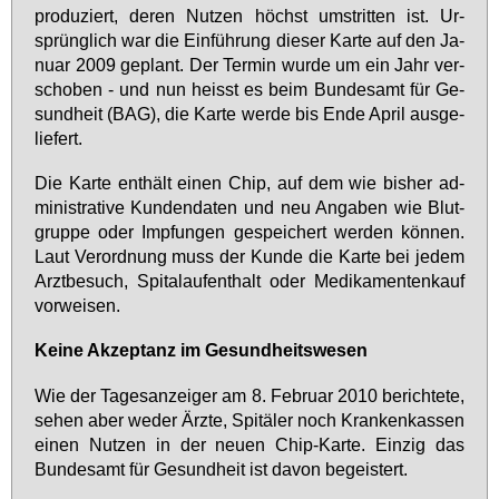
pro­du­ziert, de­ren Nut­zen höchst um­strit­ten ist. Ur­
sprüng­lich war die Ein­füh­rung die­ser Kar­te auf den Ja­
nu­ar 2009 ge­plant. Der Ter­min wur­de um ein Jahr ver­
scho­ben - und nun heisst es beim Bun­des­amt für Ge­
sund­heit (BAG), die Kar­te wer­de bis En­de April aus­ge­
lie­fert.
Die Kar­te ent­hält ei­nen Chip, auf dem wie bis­her ad­
mi­nis­tra­ti­ve Kun­den­da­ten und neu An­ga­ben wie Blut­
grup­pe oder Imp­fun­gen ge­spei­chert wer­den kön­nen.
Laut Ver­ord­nung muss der Kun­de die Kar­te bei je­dem
Arzt­be­such, Spi­tal­auf­ent­halt oder Me­di­ka­men­ten­kauf
vor­wei­sen.
Kei­ne Ak­zep­tanz im Ge­sund­heits­we­sen
Wie der Ta­ges­an­zei­ger am 8. Fe­bru­ar 2010 be­rich­te­te,
se­hen aber we­der Ärz­te, Spi­tä­ler noch Kran­ken­kas­sen
ei­nen Nut­zen in der neu­en Chip-Kar­te. Ein­zig das
Bun­des­amt für Ge­sund­heit ist da­von be­geis­tert.