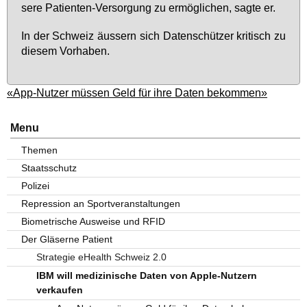
se­re Pa­ti­en­ten-Ver­sor­gung zu er­mög­li­chen, sag­te er.
In der Schweiz äus­sern sich Da­ten­schüt­zer kri­tisch zu
die­sem Vor­ha­ben.
«App-Nutzer müssen Geld für ihre Daten bekommen»
Menu
Themen
Staatsschutz
Polizei
Repression an Sportveranstaltungen
Biometrische Ausweise und RFID
Der Gläserne Patient
Strategie eHealth Schweiz 2.0
IBM will medizinische Daten von Apple-Nutzern
verkaufen