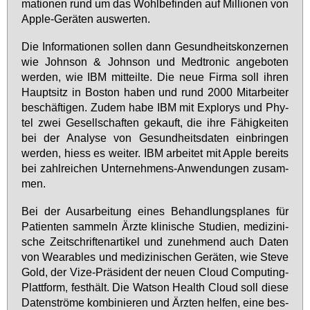
ma­tio­nen rund um das Wohl­be­fin­den auf Mil­lio­nen von
App­le-Ge­rä­ten aus­wer­ten.
Die In­for­ma­tio­nen sol­len dann Ge­sund­heits­kon­zer­nen
wie John­son & John­son und Med­t­ro­nic an­ge­bo­ten
wer­den, wie IBM mit­teil­te. Die neue Fir­ma soll ih­ren
Haupt­sitz in Bos­ton ha­ben und rund 2000 Mit­ar­bei­ter
be­schäf­ti­gen. Zu­dem ha­be IBM mit Ex­plo­rys und Phy­
tel zwei Ge­sell­schaf­ten ge­kauft, die ih­re Fä­hig­kei­ten
bei der Ana­ly­se von Ge­sund­heits­da­ten ein­brin­gen
wer­den, hiess es wei­ter. IBM ar­bei­tet mit App­le be­reits
bei zahl­rei­chen Un­ter­neh­mens-An­wen­dun­gen zu­sam­
men.
Bei der Aus­ar­bei­tung ei­nes Be­hand­lungs­pla­nes für
Pa­ti­en­ten sam­meln Ärz­te kli­ni­sche Stu­di­en, me­di­zi­ni­
sche Zeit­schrif­ten­ar­ti­kel und zu­neh­mend auch Da­ten
von Weara­bles und me­di­zi­ni­schen Ge­rä­ten, wie Ste­ve
Gold, der Vi­ze-Prä­si­dent der neu­en Cloud Com­pu­ting-
Platt­form, fest­hält. Die Wat­son Health Cloud soll die­se
Da­ten­strö­me kom­bi­nie­ren und Ärz­ten hel­fen, ei­ne bes­