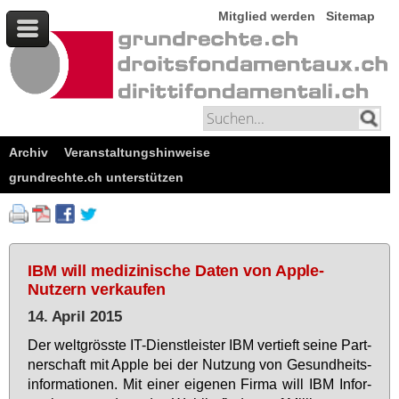
Mitglied werden
Sitemap
Archiv
Veranstaltungshinweise
grundrechte.ch unterstützen
IBM will medizinische Daten von Apple-
Nutzern verkaufen
14. April 2015
Der welt­gröss­te IT-Dienst­leis­ter IBM ver­tieft sei­ne Part­
ner­schaft mit App­le bei der Nut­zung von Ge­sund­heits­
in­for­ma­tio­nen. Mit ei­ner ei­ge­nen Fir­ma will IBM In­for­