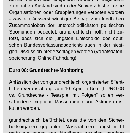
zum na­hen Aus­land sind in der Schweiz bis­her kei­ne
Or­ga­ni­sa­tio­nen oder Grup­pie­run­gen ver­bo­ten wor­den
- was ein äus­serst wich­ti­ger Bei­trag zum fried­li­chen
Zu­sam­men­le­ben der un­ter­schied­lichs­ten po­li­ti­schen
Strö­mun­gen be­deu­tet. grund­rech­te.ch hofft nicht zu­
letzt, dass sich die jüngs­ten Ent­schei­de des deut­
schen Bun­des­ver­fas­sungs­ge­richts auch in der hie­si­
gen Dis­kus­si­on nie­der­schla­gen wer­den (Vor­rats­da­ten­
spei­che­rung, On­line-Fahn­dung).
Eu­ro 08: Grund­rech­te-Mo­ni­to­ring
An­läss­lich der von grund­rech­te.ch or­ga­ni­sier­ten öf­fent­
li­chen Ver­an­stal­tung vom 10. April in Bern „EU­RO 08
vs. Grund­rech­te - Test­spiel mit Fol­gen“ sol­len ver­
schie­de­ne mög­li­che Mass­nah­men und Ak­tio­nen dis­
ku­tiert wer­den.
grund­rech­te.ch be­fürch­tet, dass die von den Si­cher­
heits­or­ga­nen ge­plan­ten Mass­nah­men längst nicht
mehr nur ge­gen sog. Hoo­li­gans ab­zie­len, son­dern