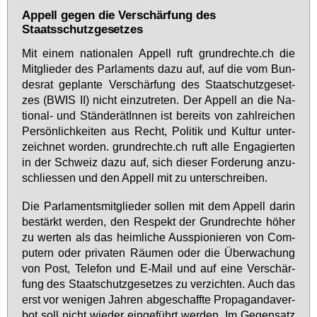
Appell gegen die Verschärfung des
Staatsschutzgesetzes
Mit ei­nem na­tio­na­len Ap­pell ruft grund­rech­te.ch die
Mit­glie­der des Par­la­ments da­zu auf, auf die vom Bun­
des­rat ge­plan­te Ver­schär­fung des Staatschutz­ge­set­
zes (BWIS II) nicht ein­zu­tre­ten. Der Ap­pell an die Na­
tio­nal- und Stän­de­rä­tIn­nen ist be­reits von zahl­rei­chen
Per­sön­lich­kei­ten aus Recht, Po­li­tik und Kul­tur un­ter­
zeich­net wor­den. grund­rech­te.ch ruft al­le En­ga­gier­ten
in der Schweiz da­zu auf, sich die­ser For­de­rung an­zu­
schlies­sen und den Ap­pell mit zu un­ter­schrei­ben.
Die Par­la­ments­mit­glie­der sol­len mit dem Ap­pell dar­in
be­stärkt wer­den, den Re­spekt der Grund­rech­te hö­her
zu wer­ten als das heim­li­che Aus­spio­nie­ren von Com­
pu­tern oder pri­va­ten Räu­men oder die Über­wa­chung
von Post, Te­le­fon und E-Mail und auf ei­ne Ver­schär­
fung des Staatschutz­ge­set­zes zu ver­zich­ten. Auch das
erst vor we­ni­gen Jah­ren ab­ge­schaff­te Pro­pa­gan­da­ver­
bot soll nicht wie­der ein­ge­führt wer­den. Im Ge­gen­satz