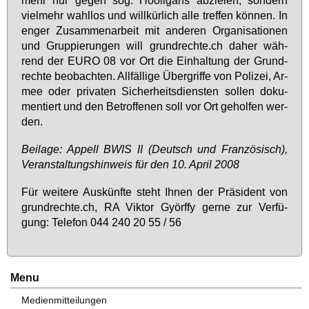
viel­mehr wahl­los und will­kür­lich al­le tref­fen kön­nen. In
en­ger Zu­sam­men­ar­beit mit an­de­ren Or­ga­ni­sa­tio­nen
und Grup­pie­run­gen will grund­rech­te.ch da­her wäh­
rend der EU­RO 08 vor Ort die Ein­hal­tung der Grund­
rech­te be­ob­ach­ten. All­fäl­li­ge Über­grif­fe von Po­li­zei, Ar­
mee oder pri­va­ten Si­cher­heits­diens­ten sol­len do­ku­
men­tiert und den Be­trof­fe­nen soll vor Ort ge­hol­fen wer­
den.
Bei­la­ge: Ap­pell BWIS II (Deutsch und Fran­zö­sisch),
Ver­an­stal­tungs­hin­weis für den 10. April 2008
Für wei­te­re Aus­künf­te steht Ih­nen der Prä­si­dent von
grund­rech­te.ch, RA Vik­tor Györf­fy ger­ne zur Ver­fü­
gung: Te­le­fon 044 240 20 55 / 56
Menu
Medienmitteilungen