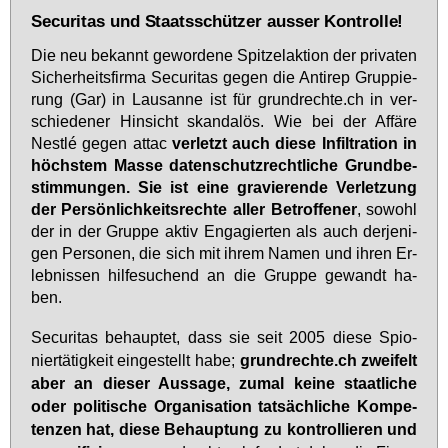
Securitas und Staatsschützer ausser Kontrolle!
Die neu be­kannt ge­wor­de­ne Spit­zel­ak­ti­on der pri­va­ten
Si­cher­heits­fir­ma Se­cu­ri­tas ge­gen die An­ti­rep Grup­pie­
rung (Gar) in Lau­sanne ist für grund­rech­te.ch in ver­
schie­de­ner Hin­sicht skan­da­lös. Wie bei der Af­fä­re
Nestlé ge­gen at­tac
ver­letzt auch die­se In­fil­tra­ti­on in
höchs­tem Mas­se da­ten­schutz­recht­li­che Grund­be­
stim­mun­gen. Sie ist ei­ne gra­vie­ren­de Ver­let­zung
der Per­sön­lich­keits­rech­te al­ler Be­trof­fe­ner
, so­wohl
der in der Grup­pe ak­tiv En­ga­gier­ten als auch der­je­ni­
gen Per­so­nen, die sich mit ih­rem Na­men und ih­ren Er­
leb­nis­sen hil­fe­su­chend an die Grup­pe ge­wandt ha­
ben.
Se­cu­ri­tas be­haup­tet, dass sie seit 2005 die­se Spio­
nier­tä­tig­keit ein­ge­stellt ha­be;
grund­rech­te.ch zwei­felt
aber an die­ser Aus­sa­ge, zu­mal kei­ne staat­li­che
oder po­li­ti­sche Or­ga­ni­sa­ti­on tat­säch­li­che Kom­pe­
ten­zen hat, die­se Be­haup­tung zu kon­trol­lie­ren und