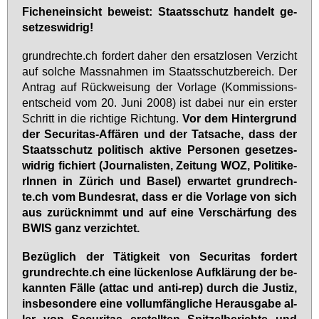
Fi­chen­ein­sicht be­weist: Staats­schutz han­delt ge­
set­zes­wid­rig!
grund­rech­te.ch for­dert da­her den er­satz­lo­sen Ver­zicht
auf sol­che Mass­nah­men im Staats­schutz­be­reich. Der
An­trag auf Rück­wei­sung der Vor­la­ge (Kom­mis­si­ons­
ent­scheid vom 20. Ju­ni 2008) ist da­bei nur ein ers­ter
Schritt in die rich­ti­ge Rich­tung.
Vor dem Hin­ter­grund
der Se­cu­ri­tas-Af­fä­ren und der Tat­sa­che, dass der
Staats­schutz po­li­tisch ak­ti­ve Per­so­nen ge­set­zes­
wid­rig fi­chiert (Jour­na­lis­ten, Zei­tung WOZ, Po­li­ti­ke­
rIn­nen in Zü­rich und Ba­sel) er­war­tet grund­rech­
te.ch vom Bun­des­rat, dass er die Vor­la­ge von sich
aus zu­rück­nimmt und auf ei­ne Ver­schär­fung des
BWIS ganz ver­zich­tet.
Be­züg­lich der Tä­tig­keit von Se­cu­ri­tas for­dert
grund­rech­te.ch ei­ne lü­cken­lo­se Auf­klä­rung der be­
kann­ten Fäl­le (at­tac und an­ti-rep) durch die Jus­tiz,
ins­be­son­de­re ei­ne voll­um­fäng­li­che Her­aus­ga­be al­
ler von Se­cu­ri­tas er­stell­ten Spit­zel­be­rich­te und