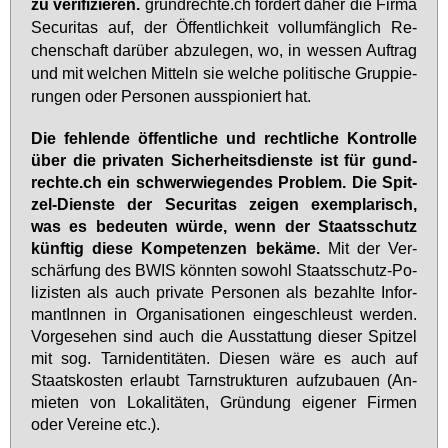
zu ve­ri­fi­zie­ren.
grund­rech­te.ch for­dert da­her die Fir­ma
Se­cu­ri­tas auf, der Öf­fent­lich­keit voll­um­fäng­lich Re­
chen­schaft dar­über ab­zu­le­gen, wo, in wes­sen Auf­trag
und mit wel­chen Mit­teln sie wel­che po­li­ti­sche Grup­pie­
run­gen oder Per­so­nen aus­spio­niert hat.
Die feh­len­de öf­fent­li­che und recht­li­che Kon­trol­le
über die pri­va­ten Si­cher­heits­diens­te ist für gund­
rech­te.ch ein schwer­wie­gen­des Pro­blem. Die Spit­
zel-Diens­te der Se­cu­ri­tas zei­gen ex­em­pla­risch,
was es be­deu­ten wür­de, wenn der Staats­schutz
künf­tig die­se Kom­pe­ten­zen be­kä­me.
Mit der Ver­
schär­fung des BWIS könn­ten so­wohl Staats­schutz-Po­
li­zis­ten als auch pri­va­te Per­so­nen als be­zahl­te In­for­
man­tIn­nen in Or­ga­ni­sa­tio­nen ein­ge­schleust wer­den.
Vor­ge­se­hen sind auch die Aus­stat­tung die­ser Spit­zel
mit sog. Tar­n­iden­ti­tä­ten. Die­sen wä­re es auch auf
Staats­kos­ten er­laubt Tarn­struk­tu­ren auf­zu­bau­en (An­
mie­ten von Lo­ka­li­tä­ten, Grün­dung ei­ge­ner Fir­men
oder Ver­ei­ne etc.).