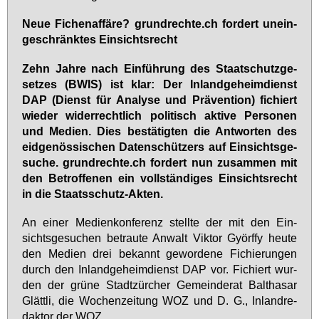
Neue Fi­chen­af­fä­re? grund­rech­te.ch for­dert un­ein­
ge­schränk­tes Ein­sichts­recht
Zehn Jah­re nach Ein­füh­rung des Staatschutz­ge­
set­zes (BWIS) ist klar: Der In­land­ge­heim­dienst
DAP (Dienst für Ana­ly­se und Prä­ven­ti­on) fi­chiert
wie­der wi­der­recht­lich po­li­tisch ak­ti­ve Per­so­nen
und Me­di­en. Dies be­stä­tig­ten die Ant­wor­ten des
eid­ge­nös­si­schen Da­ten­schüt­zers auf Ein­sichts­ge­
su­che. grund­rech­te.ch for­dert nun zu­sam­men mit
den Be­trof­fe­nen ein voll­stän­di­ges Ein­sichts­recht
in die Staats­schutz-Ak­ten.
An ei­ner Me­di­en­kon­fe­renz stell­te der mit den Ein­
sichts­ge­su­chen be­trau­te An­walt Vik­tor Györf­fy heu­te
den Me­di­en drei be­kannt ge­wor­de­ne Fi­chie­run­gen
durch den In­land­ge­heim­dienst DAP vor. Fi­chiert wur­
den der grü­ne Stadt­zür­cher Ge­mein­de­rat Bal­tha­sar
Glätt­li, die Wo­chen­zei­tung WOZ und D. G., In­land­re­
dak­tor der WOZ