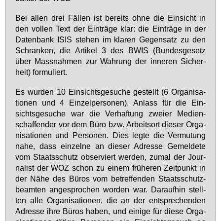
Bei al­len drei Fäl­len ist be­reits oh­ne die Ein­sicht in
den vol­len Text der Ein­trä­ge klar: die Ein­trä­ge in der
Da­ten­bank ISIS ste­hen im kla­ren Ge­gen­satz zu den
Schran­ken, die Ar­ti­kel 3 des BWIS (Bun­des­ge­setz
über Mass­nah­men zur Wah­rung der in­ne­ren Si­cher­
heit) for­mu­liert.
Es wur­den 10 Ein­sichts­ge­su­che ge­stellt (6 Or­ga­ni­sa­
tio­nen und 4 Ein­zel­per­so­nen). An­lass für die Ein­
sichts­ge­su­che war die Ver­haf­tung zwei­er Me­di­en­
schaf­fen­der vor dem Bü­ro bzw. Ar­beits­ort die­ser Or­ga­
ni­sa­tio­nen und Per­so­nen. Dies leg­te die Ver­mu­tung
na­he, dass ein­zel­ne an die­ser Adres­se Ge­mel­de­te
vom Staats­schutz ob­ser­viert wer­den, zu­mal der Jour­
na­list der WOZ schon zu ei­nem frü­he­ren Zeit­punkt in
der Nä­he des Bü­ros vom be­tref­fen­den Staats­schutz­
be­am­ten an­ge­spro­chen wor­den war. Dar­auf­hin stell­
ten al­le Or­ga­ni­sa­tio­nen, die an der ent­spre­chen­den
Adres­se ih­re Bü­ros ha­ben, und ei­ni­ge für die­se Or­ga­