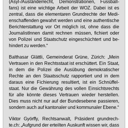
(Asyl-/Aus­län­der­recht, De­mons­tra­tio­nen, Fuss­ball­
fans) ist ei­ne wich­ti­ge Ar­beit der WOZ. Da­bei ist es
zen­tral, dass die ele­men­ta­ren Grund­rech­te der Me­di­
en­schaf­fen­den ge­wahrt wer­den und ei­ne au­then­ti­sche
Be­richt­er­stat­tung vor Ort mög­lich ist, oh­ne dass die
Jour­na­lis­tIn­nen da­mit rech­nen müs­sen, fi­chiert oder
von Po­li­zei und Staatschutz ein­ge­schüch­tert und be­
hin­dert zu wer­den.“
Bal­tha­sar Glätt­li, Ge­mein­de­rat Grü­ne, Zü­rich: „Mein
Ver­trau­en in den Rechts­staat ist er­schüt­tert. Ein Staat,
in dem die Po­li­zei die Aus­übung de­mo­kra­ti­scher
Rech­te an den Staats­schutz rap­por­tiert und in dem
dar­aus ei­ne Fi­chie­rung re­sul­tiert, ist ein Schnüf­fel­
staat. Nur die Ge­wäh­rung des vol­len Ein­sichts­rechts
für al­le könn­te die­ses Ver­trau­en wie­der her­stel­len.
Dies muss nicht nur auf der Bun­des­ebe­ne pas­sie­ren,
son­dern auch auf kan­to­na­ler und kom­mu­na­ler Ebe­ne.“
Vik­tor Györf­fy, Rechts­an­walt, Prä­si­dent grund­rech­
te.ch: „Auf­grund der er­teil­ten Aus­kunft wis­sen wir, dass