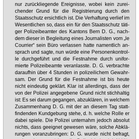
nur zu­rück­lie­gen­de Er­eig­nis­se, wo­bei kein zu­rei­
chen­der Grund für die Re­gis­trie­rung durch den
Staats­schutz er­sicht­lich ist. Die Ver­haf­tung ver­lief im
We­sent­li­chen so, dass ein für den Staats­schutz tä­ti­
ger Po­li­zei­be­am­ter des Kan­tons Bern D. G., nach­
dem die­ser in Be­glei­tung ei­nes Jour­na­lis­ten vom „le
Cour­ri­er“ sein Bü­ro ver­las­sen hat­te na­ment­lich an­
sprach und sag­te, nun wür­de ei­ne Per­so­nen­kon­trol­
le durch­ge­führt und die Fest­nah­me durch uni­for­
mier­te Po­li­zei­be­am­te ver­an­lass­te. D. G. ver­brach­te
dar­auf­hin über 4 Stun­den in po­li­zei­li­chem Ge­wahr­
sam. Der Grund für die Fest­nah­me ist bis heu­te
nicht ein­deu­tig ge­klärt. Klar ist al­ler­dings, dass der
von der Po­li­zei an­ge­ge­be­ne Grund nicht stich­hal­tig
ist: Es sei dar­um ge­gan­gen, ab­zu­klä­ren, in wel­chem
Zu­sam­men­hang D. G. mit der an die­sem Tag statt­
fin­den­den Kund­ge­bung ste­he, d. h. wel­che Rol­le er
da­bei spie­le. Die Po­li­zei un­ter­nahm je­doch ab­so­lut
nichts, dass ge­eig­net ge­we­sen wä­re, sol­che Ab­klä­
run­gen vor­an­zu­brin­gen: D. G. wur­de nicht be­fragt,