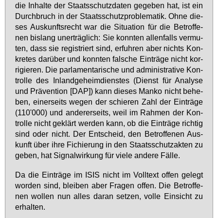
die In­hal­te der Staats­schutz­da­ten ge­ge­ben hat, ist ein
Durch­bruch in der Staats­schutz­pro­ble­ma­tik. Oh­ne die­
ses Aus­kunfts­recht war die Si­tua­ti­on für die Be­trof­fe­
nen bis­lang un­er­träg­lich: Sie konn­ten al­len­falls ver­mu­
ten, dass sie re­gis­triert sind, er­fuh­ren aber nichts Kon­
kre­tes dar­über und konn­ten fal­sche Ein­trä­ge nicht kor­
ri­gie­ren. Die par­la­men­ta­ri­sche und ad­mi­nis­tra­ti­ve Kon­
trol­le des In­land­ge­heim­diens­tes (Dienst für Ana­ly­se
und Prä­ven­ti­on [DAP]) kann die­ses Man­ko nicht be­he­
ben, ei­ner­seits we­gen der schie­ren Zahl der Ein­trä­ge
(110'000) und an­de­rer­seits, weil im Rah­men der Kon­
trol­le nicht ge­klärt wer­den kann, ob die Ein­trä­ge rich­tig
sind oder nicht. Der Ent­scheid, den Be­trof­fe­nen Aus­
kunft über ih­re Fi­chie­rung in den Staats­schutz­ak­ten zu
ge­ben, hat Si­gnal­wir­kung für vie­le an­de­re Fäl­le.
Da die Ein­trä­ge im ISIS nicht im Voll­text of­fen ge­legt
wor­den sind, blei­ben aber Fra­gen of­fen. Die Be­trof­fe­
nen wol­len nun al­les dar­an set­zen, vol­le Ein­sicht zu
er­hal­ten.