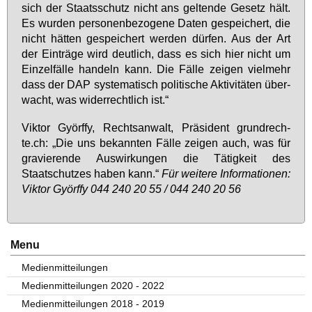
sich der Staats­schutz nicht ans gel­ten­de Ge­setz hält.
Es wur­den per­so­nen­be­zo­ge­ne Da­ten ge­spei­chert, die
nicht hät­ten ge­spei­chert wer­den dür­fen. Aus der Art
der Ein­trä­ge wird deut­lich, dass es sich hier nicht um
Ein­zel­fäl­le han­deln kann. Die Fäl­le zei­gen viel­mehr
dass der DAP sys­te­ma­tisch po­li­ti­sche Ak­ti­vi­tä­ten über­
wacht, was wi­der­recht­lich ist.“
Vik­tor Györf­fy, Rechts­an­walt, Prä­si­dent grund­rech­
te.ch: „Die uns be­kann­ten Fäl­le zei­gen auch, was für
gra­vie­ren­de Aus­wir­kun­gen die Tä­tig­keit des
Staatschut­zes ha­ben kann.“
Für wei­te­re In­for­ma­tio­nen:
Vik­tor Györf­fy 044 240 20 55 / 044 240 20 56
Menu
Medienmitteilungen
Medienmitteilungen 2020 - 2022
Medienmitteilungen 2018 - 2019