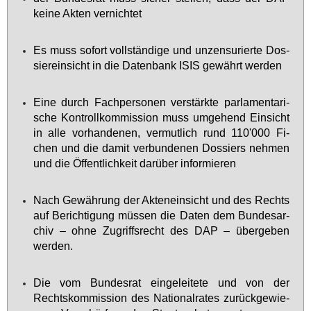
kei­ne Ak­ten ver­nich­tet
Es muss so­fort voll­stän­di­ge und un­zen­su­rier­te Dos­
sier­ein­sicht in die Da­ten­bank ISIS ge­währt wer­den
Ei­ne durch Fach­per­so­nen ver­stärk­te par­la­men­ta­ri­
sche Kon­troll­kom­mis­si­on muss um­ge­hend Ein­sicht
in al­le vor­han­de­nen, ver­mut­lich rund 110'000 Fi­
chen und die da­mit ver­bun­de­nen Dos­siers neh­men
und die Öf­fent­lich­keit dar­über in­for­mie­ren
Nach Ge­wäh­rung der Ak­ten­ein­sicht und des Rechts
auf Be­rich­ti­gung müs­sen die Da­ten dem Bun­des­ar­
chiv – oh­ne Zu­griffs­recht des DAP – über­ge­ben
wer­den.
Die vom Bun­des­rat ein­ge­lei­te­te und von der
Rechts­kom­mis­si­on des Na­tio­nal­ra­tes zu­rück­ge­wie­