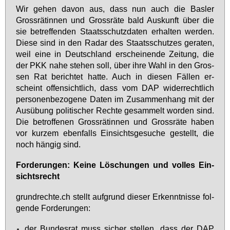
Wir ge­hen da­von aus, dass nun auch die Bas­ler
Gross­rä­tin­nen und Gross­rä­te bald Aus­kunft über die
sie be­tref­fen­den Staats­schutz­da­ten er­hal­ten wer­den.
Die­se sind in den Ra­dar des Staats­schut­zes ge­ra­ten,
weil ei­ne in Deutsch­land er­schei­nen­de Zei­tung, die
der PKK na­he ste­hen soll, über ih­re Wahl in den Gros­
sen Rat be­rich­tet hat­te. Auch in die­sen Fäl­len er­
scheint of­fen­sicht­lich, dass vom DAP wi­der­recht­lich
per­so­nen­be­zo­ge­ne Da­ten im Zu­sam­men­hang mit der
Aus­übung po­li­ti­scher Rech­te ge­sam­melt wor­den sind.
Die be­trof­fe­nen Gross­rä­tin­nen und Gross­rä­te ha­ben
vor kur­zem eben­falls Ein­sichts­ge­su­che ge­stellt, die
noch hän­gig sind.
For­de­run­gen: Kei­ne Lö­schun­gen und vol­les Ein­
sichts­recht
grund­rech­te.ch stellt auf­grund die­ser Er­kennt­nis­se fol­
gen­de For­de­run­gen:
der Bun­des­rat muss si­cher stel­len, dass der DAP