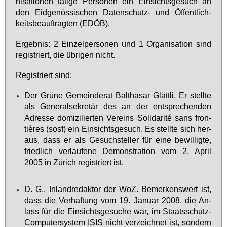
ni­sa­tio­nen tä­ti­ge Per­so­nen ein Ein­sichts­ge­such an
den Eid­ge­nös­si­schen Da­ten­schutz- und Öf­fent­lich­
keits­be­auf­trag­ten (EDÖB).
Er­geb­nis: 2 Ein­zel­per­so­nen und 1 Or­ga­ni­sa­ti­on sind
re­gis­triert, die üb­ri­gen nicht.
Re­gis­triert sind:
Der Grü­ne Ge­mein­de­rat Bal­tha­sar Glätt­li. Er stell­te
als Ge­ne­ral­se­kre­tär des an der ent­spre­chen­den
Adres­se do­mi­zi­lier­ten Ver­eins So­li­da­rité sans fron­
tières (sosf) ein Ein­sichts­ge­such. Es stell­te sich her­
aus, dass er als Ge­such­stel­ler für ei­ne be­wil­lig­te,
fried­lich ver­lau­fe­ne De­mons­tra­ti­on vom 2. April
2005 in Zü­rich re­gis­triert ist.
D. G., In­land­re­dak­tor der WoZ. Be­mer­kens­wert ist,
dass die Ver­haf­tung vom 19. Ja­nu­ar 2008, die An­
lass für die Ein­sichts­ge­su­che war, im Staats­schutz-
Com­pu­ter­sys­tem ISIS nicht ver­zeich­net ist, son­dern