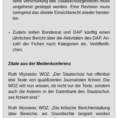
se­ne Ver­schär­fung des Staats­schutz­ge­set­zes muss
um­ge­hend ge­stoppt wer­den. Ei­ne Re­vi­si­on muss
zwin­gend das di­rek­te Ein­sichts­recht wie­der her­stel­
len
Zu­dem sol­len Bun­des­rat und DAP künf­tig ei­nen
jähr­li­chen Be­richt über die Ak­ti­vi­tä­ten des DAP, An­
zahl der Fi­chen nach Ka­te­go­ri­en etc. Ver­öf­fent­li­
chen.
Zi­ta­te aus der Me­di­en­kon­fe­renz
Ruth Wyss­ei­er, WOZ: „Der Staatschutz hat of­fen­bar
drei Tex­te von qua­li­fi­zier­ten Jour­na­lis­ten fi­chiert. Die
WOZ will nun wis­sen, ob nicht nur die Tex­te, son­dern
auch die Au­to­ren in der Da­ten­bank des Staats­schut­
zes fi­chiert sind.“
Ruth Wyss­ei­er, WOZ: „Die kri­ti­sche Be­richt­er­stat­tung
über Be­rei­che, wo Grund­rech­te tan­giert wer­den