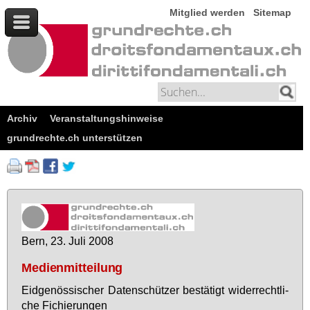
Mitglied werden
Sitemap
Archiv
Veranstaltungshinweise
grundrechte.ch unterstützen
Bern, 23. Ju­li 2008
Medienmitteilung
Eid­ge­nös­si­scher Da­ten­schüt­zer be­stä­tigt wi­der­recht­li­
che Fi­chie­run­gen