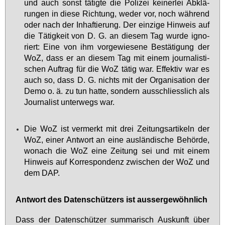
und auch sonst tä­tig­te die Po­li­zei kei­ner­lei Ab­klä­
run­gen in die­se Rich­tung, we­der vor, noch wäh­rend
oder nach der In­haf­tie­rung. Der ein­zi­ge Hin­weis auf
die Tä­tig­keit von D. G. an die­sem Tag wur­de igno­
riert: Ei­ne von ihm vor­ge­wie­se­ne Be­stä­ti­gung der
WoZ, dass er an die­sem Tag mit ei­nem jour­na­lis­ti­
schen Auf­trag für die WoZ tä­tig war. Ef­fek­tiv war es
auch so, dass D. G. nichts mit der Or­ga­ni­sa­ti­on der
De­mo o. ä. zu tun hat­te, son­dern aus­schliess­lich als
Jour­na­list un­ter­wegs war.
Die WoZ ist ver­merkt mit drei Zei­tungs­ar­ti­keln der
WoZ, ei­ner Ant­wort an ei­ne aus­län­di­sche Be­hör­de,
wo­nach die WoZ ei­ne Zei­tung sei und mit ei­nem
Hin­weis auf Kor­re­spon­denz zwi­schen der WoZ und
dem DAP.
Ant­wort des Da­ten­schüt­zers ist aus­ser­ge­wöhn­lich
Dass der Da­ten­schüt­zer sum­ma­risch Aus­kunft über