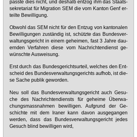
pass­te dies nicht, und des­halb ent­zog ihm das Staats­
se­kre­ta­ri­at für Mi­gra­ti­on SEM die vom Kan­ton Genf er­
teil­te Be­wil­li­gung.
Ob­wohl das SEM nicht für den Ent­zug von kan­to­na­len
Be­wil­li­gun­gen zu­stän­dig ist, schütz­te das Bun­des­ver­
wal­tungs­ge­richt in ei­nem ge­hei­men, fast 3 Jah­re dau­
ern­den Ver­fah­ren die­se vom Nach­rich­ten­dienst ge­
wünsch­te Aus­wei­sung.
Erst durch das Bun­des­ge­richts­ur­teil, wel­ches den Ent­
scheid des Bun­des­ver­wal­tungs­ge­richts auf­hob, ist die­
se Sa­che pu­blik ge­wor­den.
Neu soll das Bun­des­ver­wal­tungs­ge­richt auch Ge­su­
che des Nach­rich­ten­diensts für ge­hei­me Über­wa­
chungs­mass­nah­men be­wil­li­gen. Auf­grund der Ge­
schich­te mit dem Ira­ner kann da­von aus­ge­gan­gen
wer­den, dass das Bun­des­ver­wal­tungs­ge­richt je­des
Ge­such blind be­wil­li­gen wird,