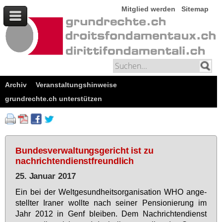
Mitglied werden
Sitemap
Archiv
Veranstaltungshinweise
grundrechte.ch unterstützen
Bundesverwaltungsgericht ist zu
nachrichtendienstfreundlich
25. Januar 2017
Ein bei der Welt­ge­sund­heits­or­ga­ni­sa­ti­on WHO an­ge­
stell­ter Ira­ner woll­te nach sei­ner Pen­sio­nie­rung im
Jahr 2012 in Genf blei­ben. Dem Nach­rich­ten­dienst