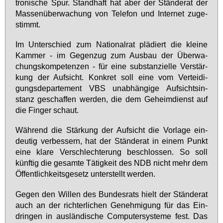
tro­ni­sche Spur. Stand­haft hat aber der Stän­de­rat der
Mas­sen­über­wa­chung von Te­le­fon und In­ter­net zu­ge­
stimmt.
Im Un­ter­schied zum Na­tio­nal­rat plä­diert die klei­ne
Kam­mer - im Ge­gen­zug zum Aus­bau der Über­wa­
chungs­kom­pe­ten­zen - für ei­ne sub­stan­zi­el­le Ver­stär­
kung der Auf­sicht. Kon­kret soll ei­ne vom Ver­tei­di­
gungs­de­par­te­ment VBS un­ab­hän­gi­ge Auf­sichts­in­
stanz ge­schaf­fen wer­den, die dem Ge­heim­dienst auf
die Fin­ger schaut.
Wäh­rend die Stär­kung der Auf­sicht die Vor­la­ge ein­
deu­tig ver­bes­sern, hat der Stän­de­rat in ei­nem Punkt
ei­ne kla­re Ver­schlech­te­rung be­schlos­sen. So soll
künf­tig die ge­sam­te Tä­tig­keit des NDB nicht mehr dem
Öf­fent­lich­keits­ge­setz un­ter­stellt wer­den.
Ge­gen den Wil­len des Bun­des­rats hielt der Stän­de­rat
auch an der rich­ter­li­chen Ge­neh­mi­gung für das Ein­
drin­gen in aus­län­di­sche Com­pu­ter­sys­te­me fest. Das