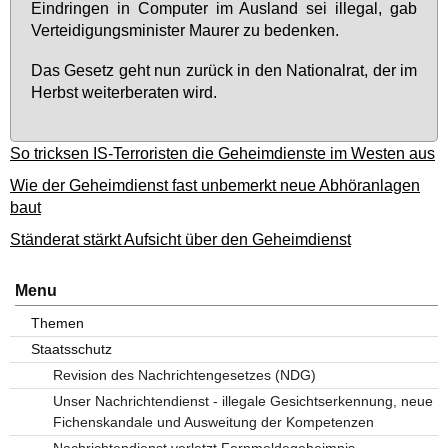
Ein­drin­gen in Com­pu­ter im Aus­land sei il­le­gal, gab
Ver­tei­di­gungs­mi­nis­ter Mau­rer zu be­den­ken.
Das Ge­setz geht nun zu­rück in den Na­tio­nal­rat, der im
Herbst wei­ter­be­ra­ten wird.
So tricksen IS-Terroristen die Geheimdienste im Westen aus
Wie der Geheimdienst fast unbemerkt neue Abhöranlagen
baut
Ständerat stärkt Aufsicht über den Geheimdienst
Menu
Themen
Staatsschutz
Revision des Nachrichtengesetzes (NDG)
Unser Nachrichtendienst - illegale Gesichtserkennung, neue
Fichenskandale und Ausweitung der Kompetenzen
Nachrichtendienst verletzt Fernmeldegeheimnis