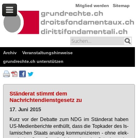
Mitglied werden
Sitemap
Archiv
Veranstaltungshinweise
grundrechte.ch unterstützen
Ständerat stimmt dem
Nachrichtendienstgesetz zu
17. Juni 2015
Kurz vor der De­bat­te zum NDG im Stän­de­rat ha­ben
US-Me­di­en­be­rich­te ent­hüllt, dass die Top­ka­der des Is­
la­mi­schen Staats ana­log kom­mu­ni­zie­ren - oh­ne elek­