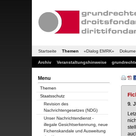
Startseite
Themen
«Dialog EMRK»
Dokume
Archiv
Veranstaltungshinweise
grundrechte
Menu
Themen
Fic
Staatsschutz
9. 
Revision des
Nachrichtengesetzes (NDG)
Let
Unser Nachrichtendienst -
nich
illegale Gesichtserkennung, neue
stel
Fichenskandale und Ausweitung
auch