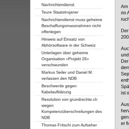
Nachrichtendienst
Am 1
Teure Staatstrojaner
rin 
ruch
Nachrichtendienst muss geheime
Beschaffungsmassnahmen nicht
Der
offenlegen
2008
Hinweis auf Einsatz von
Abhörsoftware in der Schweiz
Auch
Unterlagen über geheime
und 
Organisation «Projekt 26»
Der
verschwunden
der­
Markus Seiler und Daniel M.
Sep­
verlassen den NDB
ent­
Beschwerde gegen
Spä­
Kabelaufklärung
ist 
Resolution von grundrechte.ch
Aus 
wegen
her­
Kompetenzüberschreitungen des
ge­n
NDB
er f
Thomas Fritschi zum Aufseher