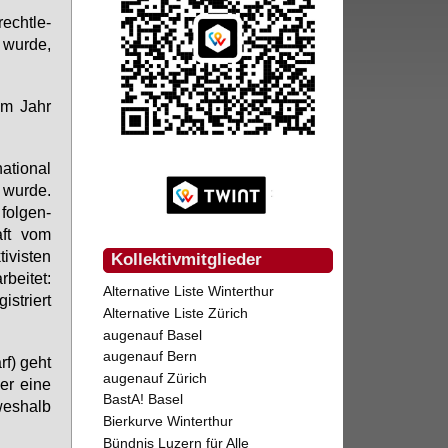
echt­le­
 wur­de,
im Jahr
a­tio­nal
 wur­de.
ol­gen­
haft vom
­vis­ten
Kollektivmitglieder
­bei­tet:
Alternative Liste Winterthur
s­triert
Alternative Liste Zürich
augenauf Basel
augenauf Bern
rf) geht
augenauf Zürich
er ei­ne
BastA! Basel
wes­halb
Bierkurve Winterthur
Bündnis Luzern für Alle