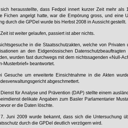
sich her­aus­stell­te, dass Fed­pol in­nert kur­zer Zeit mehr als
 Fi­chen an­gelgt hat­te, war die Em­pö­rung gross, und ei­ne Un
g durch die GPDel wur­de bis Herbst 2008 in Aus­sicht ge­stellt.
Zeit ist wei­ter ge­lau­fen, pas­siert ist aber nichts.
sichts­ge­su­che in die Staats­schutz­ak­ten, wel­che von Pri­va­ten
i­sa­tio­nen an den Eid­ge­nös­si­schen Da­ten­schutz­be­auf­trag­ten 
den, wur­den fast durch­wegs mit dem nichts­sa­gen­den «Null-Ac
-Mus­ter­brief» be­ant­wor­tet.
i Ge­su­che um er­wei­ter­te Ein­sicht­nah­me in die Ak­ten wur
des­ver­wal­tungs­ge­richt ab­ge­schmet­tert.
Dienst für Ana­ly­se und Prä­ven­ti­on (DAP) stell­te ei­nem aus­län­
eim­dienst de­li­ka­te An­ga­ben zum Bas­ler Par­la­men­ta­ri­er Mus­ta­
be­vor er die Da­ten lösch­te.
7. Ju­ni 2009 wur­de be­kannt, dass sich die Un­ter­su­chung ü
ts­schutz durch die GPDel deut­lich ver­zö­gern wird.