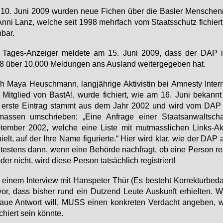
0. Ju­ni 2009 wur­den neue Fi­chen über die Bas­ler Men­schen­r
An­ni Lanz, wel­che seit 1998 mehr­fach vom Staats­schutz fi­chiert
­bar.
 Ta­ges-An­zei­ger mel­de­te am 15. Ju­ni 2009, dass der DAP 
 über 10,000 Mel­dun­gen ans Aus­land wei­ter­ge­ge­ben hat.
 Ma­ya Heu­sch­mann, lang­jäh­ri­ge Ak­ti­vis­tin bei Am­nes­ty In­ter­n
Mit­glied von Bas­tA!, wur­de fi­chiert, wie am 16. Ju­ni be­kannt
 ers­te Ein­trag stammt aus dem Jahr 2002 und wird vom DAP f
mas­sen um­schrie­ben: „Ei­ne An­fra­ge ei­ner Staats­an­walt­sc
tem­ber 2002, wel­che ei­ne Lis­te mit mut­mass­li­chen Links-Ak­ti
hielt, auf der Ih­re Na­me fi­gu­rier­te.“ Hier wird klar, wie der DAP ar
tes­tens dann, wenn ei­ne Be­hör­de nach­fragt, ob ei­ne Per­son re­gi
oder nicht, wird die­se Per­son tat­säch­lich re­gis­triert!
ei­nem In­ter­view mit Hans­pe­ter Thür (Es be­steht Kor­rek­tur­be­da
vor, dass bis­her rund ein Dut­zend Leu­te Aus­kunft er­hiel­ten. W
aue Ant­wort will, MUSS ei­nen kon­kre­ten Ver­dacht an­ge­ben, 
i­chiert sein könn­te.