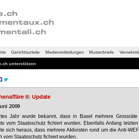
nte
Gerichtsurteile
Medienmitteilungen
Musterbriefe
Vernehml
.ch unterstützen
henaffäre II: Update
Juni 2009
z­tes Jahr wur­de be­kannt, dass in Ba­sel meh­re­re Gross­rä­t
ts vom Staats­schutz fi­chiert wur­den. Eben­falls An­fang letz­ten
l­te sich her­aus, dass meh­re­re Ak­ti­vis­ten rund um die An­ti-WE
 vom Staats­schutz fi­chiert wur­den.