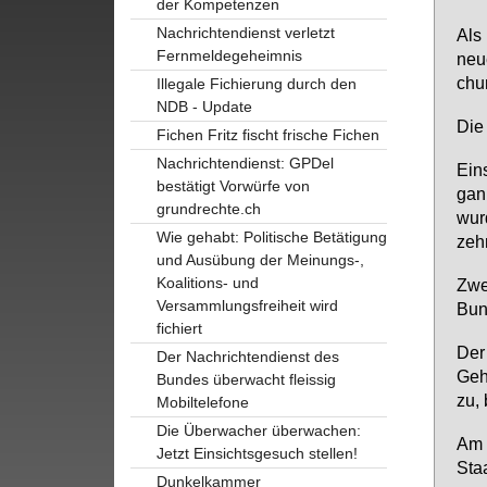
der Kompetenzen
Nachrichtendienst verletzt
Als 
Fernmeldegeheimnis
neue
chun
Illegale Fichierung durch den
NDB - Update
Die 
Fichen Fritz fischt frische Fichen
Nachrichtendienst: GPDel
Ein­
bestätigt Vorwürfe von
ga­n
grundrechte.ch
wur­
Wie gehabt: Politische Betätigung
zehn
und Ausübung der Meinungs-,
Koalitions- und
Zwe
Versammlungsfreiheit wird
Bun­
fichiert
Der 
Der Nachrichtendienst des
Ge­h
Bundes überwacht fleissig
zu, 
Mobiltelefone
Die Überwacher überwachen:
Am 
Jetzt Einsichtsgesuch stellen!
Staa
Dunkelkammer