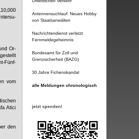
Öffentlichen Verkehr
 110,000
Antennensuchlauf: Neues Hobby
­ter­su­
von Staatsanwälten
Nachrichtendienst verletzt
Fernmeldegeheimnis
 und Or­
Bundesamt für Zoll und
ge­stellt
Grenzsicherheit (BAZG)
ht-Fünf­
30 Jahre Fichenskandal
­den vom
alle Meldungen chronologisch
di­schen
jetzt spenden!
fa Ati­ci
ber den