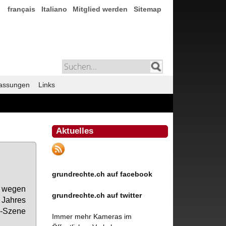
français
Italiano
Mitglied werden
Sitemap
assungen
Links
Aktuelles
grundrechte.ch auf facebook
e we­gen
grundrechte.ch auf twitter
 Jah­res
F-Sze­ne
Immer mehr Kameras im