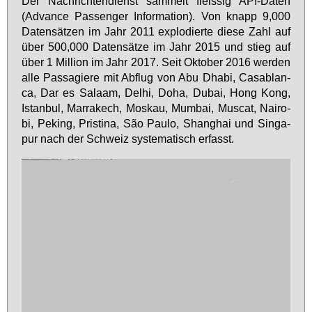
Der Nach­rich­ten­dienst sam­melt fleis­sig API-Da­ten
(Ad­van­ce Pas­sen­ger In­for­ma­ti­on). Von knapp 9,000
Da­ten­sät­zen im Jahr 2011 ex­plo­dier­te die­se Zahl auf
über 500,000 Da­ten­sät­ze im Jahr 2015 und stieg auf
über 1 Mil­li­on im Jahr 2017. Seit Ok­to­ber 2016 wer­den
al­le Pas­sa­gie­re mit Ab­flug von Abu Dha­bi, Ca­sa­blan­
ca, Dar es Sa­laam, De­lhi, Do­ha, Du­bai, Hong Kong,
Is­tan­bul, Mar­rak­ech, Mos­kau, Mum­bai, Mu­s­cat, Nai­ro­
bi, Pe­king, Pris­ti­na, São Pau­lo, Shang­hai und Sin­ga­
pur nach der Schweiz sys­te­ma­tisch er­fasst.