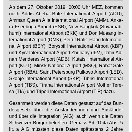
Ab dem 27. Ok­to­ber 2019, 00:00 Uhr MEZ, kom­men
noch Ad­dis Abe­ba Bo­le In­ter­na­tio­nal Air­port (ADD),
Am­man Queen Alia In­ter­na­tio­nal Air­port (AMM), An­ka­
ra Esen­boğa Air­port (ESB), New Bang­kok (Su­varn­ab­
hu­mi) In­ter­na­tio­nal Air­port (BKK) und Don Mueang In­
ter­na­tio­nal Air­port (DMK), Bei­rut Ra­fic Har­i­ri In­ter­na­tio­
nal Air­port (BEY), Bo­rys­pil In­ter­na­tio­nal Air­port (KBP)
und Kyiv In­ter­na­tio­nal Air­port Zhu­li­a­ny (IEV), Iz­mir Ad­
nan Men­de­res Air­port (ADB), Ku­tai­si In­ter­na­tio­nal Air­
port (KUT), Minsk Na­tio­nal Air­port (MSQ), Ra­bat Salé
Air­port (RBA), Saint Pe­ters­burg Pul­ko­vo Air­port (LED),
Skop­je In­ter­na­tio­nal Air­port (SKP), Ti­bli­si In­ter­na­tio­nal
Air­port (TBS), Ti­ra­na In­ter­na­tio­nal Air­port Mo­ther Te­re­
sa (TIA) und Tri­po­li In­ter­na­tio­nal Air­port (TIP) da­zu.
Ge­sam­melt wer­den die­se Da­ten ge­stützt auf das Bun­
des­ge­setz über die Aus­län­de­rin­nen und Aus­län­der
und über die In­te­gra­ti­on (AIG), auch wenn die Da­ten
Schwei­zer Bür­ger be­tref­fen. Ge­mäss Art. 104a Abs. 5
lit. a AIG müss­ten die­se Da­ten spä­tes­tens 2 Jah­re