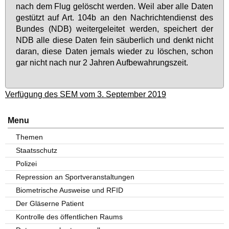
nach dem Flug ge­löscht wer­den. Weil aber al­le Da­ten
ge­stützt auf Art. 104b an den Nach­rich­ten­dienst des
Bun­des (NDB) wei­ter­ge­lei­tet wer­den, spei­chert der
NDB al­le die­se Da­ten fein säu­ber­lich und denkt nicht
dar­an, die­se Da­ten je­mals wie­der zu lö­schen, schon
gar nicht nach nur 2 Jah­ren Auf­be­wah­rungs­zeit.
Verfügung des SEM vom 3. September 2019
Menu
Themen
Staatsschutz
Polizei
Repression an Sportveranstaltungen
Biometrische Ausweise und RFID
Der Gläserne Patient
Kontrolle des öffentlichen Raums