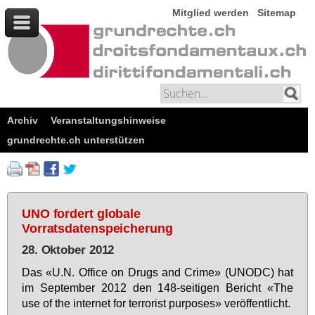
Mitglied werden
Sitemap
Archiv
Veranstaltungshinweise
grundrechte.ch unterstützen
UNO fordert globale
Vorratsdatenspeicherung
28. Oktober 2012
Das «U.N. Of­fice on Drugs and Cri­me» (UN­ODC) hat
im Sep­tem­ber 2012 den 148-sei­ti­gen Be­richt «The
use of the in­ter­net for ter­ro­rist pur­po­ses» ver­öf­fent­licht.