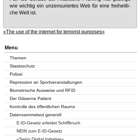
wie wich­tig ein un­zen­su­rier­tes Web für ei­ne frei­heit­li­
che Welt ist.
«The use of the internet for terrorist purposes»
Menu
Themen
Staatsschutz
Polizei
Repression an Sportveranstaltungen
Biometrische Ausweise und RFID
Der Gläserne Patient
Kontrolle des öffentlichen Raums
Datensammelwut generell
E-ID-Gesetz erleidet Schiffbruch
NEIN zum E-ID-Gesetz
«Swiss Digital Initiative»