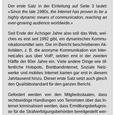
Der ers­te Satz in der Ein­lei­tung auf Sei­te 3 lau­tet:
«Sin­ce the la­te 1980s, the In­ter­net has pro­ven to be a
high­ly dy­na­mic me­ans of com­mu­ni­ca­ti­on, re­aching an
ever-gro­wing au­di­ence world­wi­de.»
Seit En­de der Ach­zi­ger Jah­re al­so soll das Web, wel­
ches es erst seit 1992 gibt, ein dy­na­mi­sches Kom­mu­
ni­ka­ti­ons­mit­tel sein. Die im Be­richt be­schrie­be­nen Ak­
ti­vi­tä­ten, z. B. die an­ony­me Kom­mu­ni­ka­ti­on von In­ter­
net­ca­fes aus über VoIP, setz­ten erst in der zwei­ten
Hälf­te der 90er Jah­re ein. Vie­le an­de­re Din­ge wie öf­
fent­li­che Hot­spots, Breit­band­in­ter­net, So­zia­le Netz­
wer­ke und mob­lies In­ter­net ka­men gar erst in die­sem
Jahr­tau­send hin­zu. Die­ser ers­te Satz setzt auch gleich
den Qua­li­täts­stan­dard für den gan­zen Be­richt.
Ge­for­dert wer­den von den Mit­glieds­staa­ten, dass
rechts­wid­ri­ge Hand­lun­gen von Ter­ro­ris­ten über das In­
ter­net kri­mi­na­li­siert wer­den, dass Er­mitt­lungs­be­fug­nis­
se für die Straf­ver­fol­gungs­be­hör­den be­reit­ge­stellt wer­