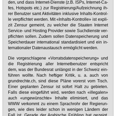
den, und dass In­ter­net-Diens­te (z.B. ISPs, In­ter­net-Ca­
fes, Hot­spots etc.) zur Re­gis­trie­rung/Auf­zeich­nung ih­
rer Be­nut­zer samt Ak­ti­vi­tä­ten in­klu­si­ve In­halts-Kon­trol­
le ver­pflich­tet wer­den. Mit «In­halts-Kon­trol­le» ist ex­pli­
zit Zen­sur ge­meint, zu wel­cher die Staa­ten In­ter­net
Ser­vice- und Hos­ting Pro­vi­der so­wie Such­diens­te ver­
pflich­ten sol­len. Zu­dem sol­len Da­ten­spei­che­rung und
Spei­cher­dau­er in­ter­na­tio­nal stan­dar­di­siert und ein in­
ter­na­tio­na­ler Da­ten­aus­tausch er­mög­licht wer­den.
Die vor­ge­schla­ge­ne «Vor­rats­da­ten­spei­che­rung» und
die Re­gis­trie­rung al­ler In­ter­net­be­nut­zer ent­spricht
dem, was der Bun­des­rat un­längst in der Schweiz ein­
füh­ren woll­te. Nach hef­ti­ger Kri­tik, u. a. auch von
grund­rech­te.ch, sind die­se Plä­ne vor­erst vom Tisch.
Ei­ner ge­plan­ten Zen­sur ist so­fort Halt zu ge­bie­ten.
Falls die­se ein­ge­führt wird, wer­den nach «il­le­ga­len»
auch «un­ge­wünsch­te» In­hal­te eli­mi­niert, und das
WWW ver­kommt zu ei­nem Sprach­rohr der Re­gie­run­
gen, wie dies lei­der schon in we­ni­gen Län­dern der
Fall ist. Ge­ra­de der Ara­bi­sche Früh­ling hat ge­zeigt,