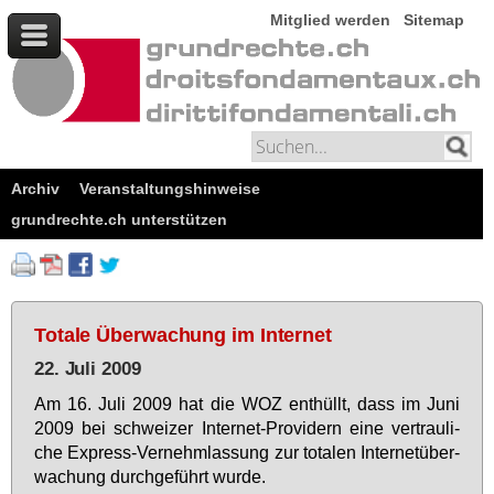
Mitglied werden
Sitemap
Archiv
Veranstaltungshinweise
grundrechte.ch unterstützen
Totale Überwachung im Internet
22. Juli 2009
Am 16. Ju­li 2009 hat die WOZ ent­hüllt, dass im Ju­ni
2009 bei schwei­zer In­ter­net-Pro­vi­dern ei­ne ver­trau­li­
che Ex­press-Ver­nehm­las­sung zur to­ta­len In­ter­net­über­
wa­chung durch­ge­führt wur­de.