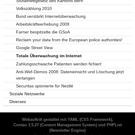
Sozialhilfegesetz des Kantons Bern
Volkszählung 2010
Bund verstärkt Internetüberwachung
Arbeitskräfteerhebung 2009
Farner bespitzelte die GSoA
Reclaim your data from the European police authorities!
Google Street View
Totale Überwachung im Internet
Zahlungsschwache Patienten werden fichiert
Anti-Wef-Demos 2008: Dateneinsicht und Löschung jetzt
verlangen
Securitas spionierte für Nestlé
Soziale Netzwerke
Diverses
Webauftritt gestaltet mit
YAML
(CSS Framework),
Contao 3.5.27
(Content Management System) und
PHPList
(Newsletter Engine)