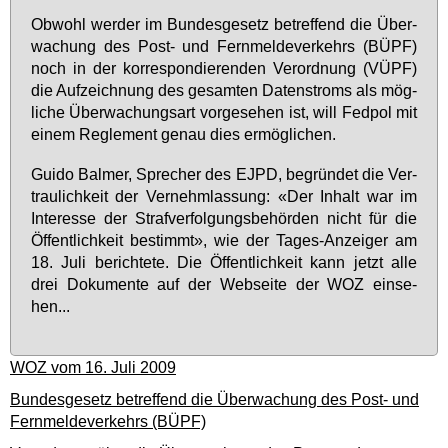
Ob­wohl wer­der im Bun­des­ge­setz be­tref­fend die Über­
wa­chung des Post- und Fern­mel­de­ver­kehrs (BÜPF)
noch in der kor­re­spon­die­ren­den Ver­ord­nung (VÜPF)
die Auf­zeich­nung des ge­sam­ten Da­ten­stroms als mög­
li­che Über­wa­chungs­art vor­ge­se­hen ist, will Fed­pol mit
ei­nem Re­gle­ment ge­nau dies er­mög­li­chen.
Gui­do Bal­mer, Spre­cher des EJPD, be­grün­det die Ver­
trau­lich­keit der Ver­nehm­las­sung: «Der In­halt war im
In­ter­es­se der Straf­ver­fol­gungs­be­hör­den nicht für die
Öf­fent­lich­keit be­stimmt», wie der Ta­ges-An­zei­ger am
18. Ju­li be­rich­te­te. Die Öf­fent­lich­keit kann jetzt al­le
drei Do­ku­men­te auf der Web­sei­te der WOZ ein­se­
hen...
WOZ vom 16. Juli 2009
Bundesgesetz betreffend die Überwachung des Post- und
Fernmeldeverkehrs (BÜPF)